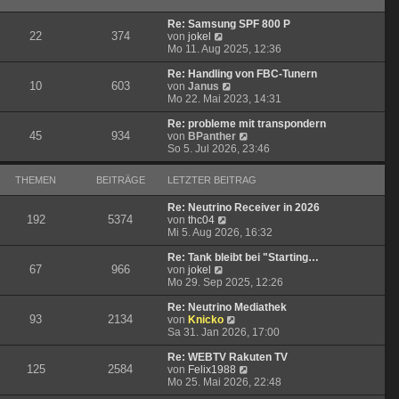
B
s
r
e
t
a
Re: Samsung SPF 800 P
i
e
g
22
374
N
von
jokel
t
r
e
Mo 11. Aug 2025, 12:36
r
B
u
a
e
e
Re: Handling von FBC-Tunern
g
i
10
603
s
N
von
Janus
t
t
e
Mo 22. Mai 2023, 14:31
r
e
u
a
r
e
Re: probleme mit transpondern
g
45
934
B
s
N
von
BPanther
e
t
e
So 5. Jul 2026, 23:46
i
e
u
t
r
e
THEMEN
BEITRÄGE
LETZTER BEITRAG
r
B
s
a
e
t
Re: Neutrino Receiver in 2026
g
i
e
192
5374
N
von
thc04
t
r
e
Mi 5. Aug 2026, 16:32
r
B
u
a
e
e
Re: Tank bleibt bei "Starting…
g
i
67
966
N
s
von
jokel
t
e
t
Mo 29. Sep 2025, 12:26
r
u
e
a
e
r
Re: Neutrino Mediathek
g
93
2134
s
B
N
von
Knicko
t
e
e
Sa 31. Jan 2026, 17:00
e
i
u
r
t
e
Re: WEBTV Rakuten TV
125
2584
B
r
s
N
von
Felix1988
e
a
t
e
Mo 25. Mai 2026, 22:48
i
g
e
u