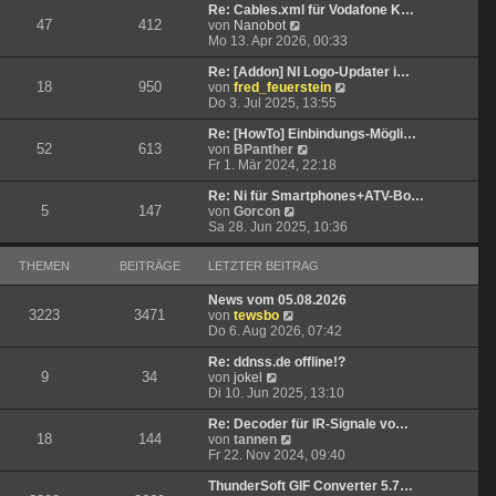
t
r
e
Re: Cables.xml für Vodafone K…
47
412
r
B
N
s
von
Nanobot
a
e
e
t
Mo 13. Apr 2026, 00:33
g
i
u
e
t
e
r
Re: [Addon] NI Logo-Updater i…
18
950
r
s
B
N
von
fred_feuerstein
a
t
e
e
Do 3. Jul 2025, 13:55
g
e
i
u
r
t
e
Re: [HowTo] Einbindungs-Mögli…
52
613
B
r
N
s
von
BPanther
e
a
e
t
Fr 1. Mär 2024, 22:18
i
g
u
e
t
e
r
Re: Ni für Smartphones+ATV-Bo…
5
147
N
r
s
B
von
Gorcon
e
a
t
e
Sa 28. Jun 2025, 10:36
u
g
e
i
e
r
t
THEMEN
BEITRÄGE
LETZTER BEITRAG
s
B
r
t
e
a
News vom 05.08.2026
e
i
g
3223
3471
N
von
tewsbo
r
t
e
Do 6. Aug 2026, 07:42
B
r
u
e
a
e
Re: ddnss.de offline!?
i
g
9
34
N
s
von
jokel
t
e
t
Di 10. Jun 2025, 13:10
r
u
e
a
e
r
Re: Decoder für IR-Signale vo…
g
18
144
s
N
B
von
tannen
t
e
e
Fr 22. Nov 2024, 09:40
e
u
i
r
e
t
ThunderSoft GIF Converter 5.7…