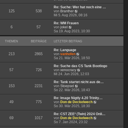
u
e
g
i
e
r
t
Re: Suche: Wer hat noch eine …
125
538
s
N
B
r
von
Branther
t
e
e
a
Mi 5. Aug 2026, 08:16
e
u
i
g
r
e
t
Re: WM Frauen
6
57
N
B
s
r
von
jokel
e
e
t
a
Sa 19. Aug 2023, 10:30
u
i
e
g
e
t
r
THEMEN
BEITRÄGE
LETZTER BEITRAG
s
r
B
t
a
e
Re: Language
e
g
i
213
2865
N
von
vanhofen
r
t
e
Sa 21. Mär 2026, 18:50
B
r
u
e
a
e
Re: Suche das CS Tank Bootlogo
i
g
57
726
s
N
von
xenocracy
t
t
e
Mi 24. Jun 2026, 12:03
r
e
u
a
r
e
Re: Tank startet nicht aus de…
g
153
2231
N
B
s
von
Stoepsel
e
e
t
So 22. Mär 2026, 18:43
u
i
e
e
t
r
Re: Image Nigtly 4.20 Trinity…
49
775
s
r
B
N
von
Don de Deckelwech
t
a
e
e
So 30. Mär 2025, 18:30
e
g
i
u
r
t
e
Re: CST ZEE² (Twin) 2024 Onli…
69
1017
B
r
s
N
von
Don de Deckelwech
e
a
t
e
So 7. Jan 2024, 23:32
i
g
e
u