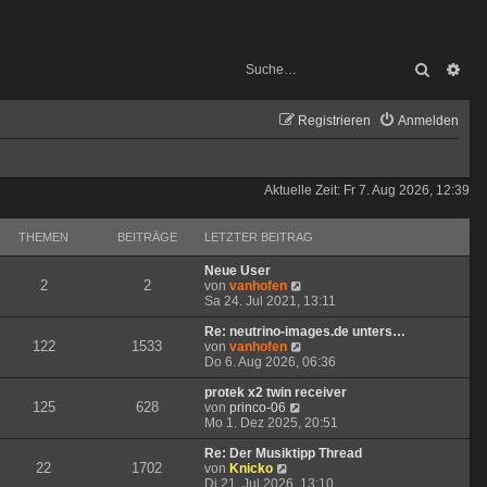
Suche
Erw
Registrieren
Anmelden
Aktuelle Zeit: Fr 7. Aug 2026, 12:39
THEMEN
BEITRÄGE
LETZTER BEITRAG
Neue User
2
2
N
von
vanhofen
e
Sa 24. Jul 2021, 13:11
u
e
Re: neutrino-images.de unters…
122
1533
s
N
von
vanhofen
t
e
Do 6. Aug 2026, 06:36
e
u
r
e
protek x2 twin receiver
125
628
N
B
s
von
princo-06
e
e
t
Mo 1. Dez 2025, 20:51
u
i
e
e
t
r
Re: Der Musiktipp Thread
22
1702
N
s
r
B
von
Knicko
e
t
a
e
Di 21. Jul 2026, 13:10