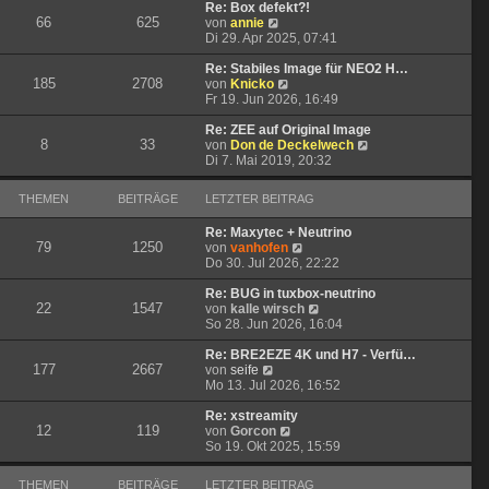
t
r
e
Re: Box defekt?!
66
625
N
r
B
s
von
annie
e
a
e
t
Di 29. Apr 2025, 07:41
u
g
i
e
e
t
r
Re: Stabiles Image für NEO2 H…
185
2708
s
N
r
B
von
Knicko
t
e
a
e
Fr 19. Jun 2026, 16:49
e
u
g
i
r
e
t
Re: ZEE auf Original Image
8
33
B
s
r
N
von
Don de Deckelwech
e
t
a
e
Di 7. Mai 2019, 20:32
i
e
g
u
t
r
e
THEMEN
BEITRÄGE
LETZTER BEITRAG
r
B
s
a
e
t
Re: Maxytec + Neutrino
g
i
e
79
1250
N
von
vanhofen
t
r
e
Do 30. Jul 2026, 22:22
r
B
u
a
e
e
Re: BUG in tuxbox-neutrino
g
i
22
1547
s
N
von
kalle wirsch
t
t
e
So 28. Jun 2026, 16:04
r
e
u
a
r
e
Re: BRE2EZE 4K und H7 - Verfü…
g
177
2667
N
B
s
von
seife
e
e
t
Mo 13. Jul 2026, 16:52
u
i
e
e
t
r
Re: xstreamity
12
119
s
N
r
B
von
Gorcon
t
e
a
e
So 19. Okt 2025, 15:59
e
u
g
i
r
e
t
THEMEN
BEITRÄGE
LETZTER BEITRAG