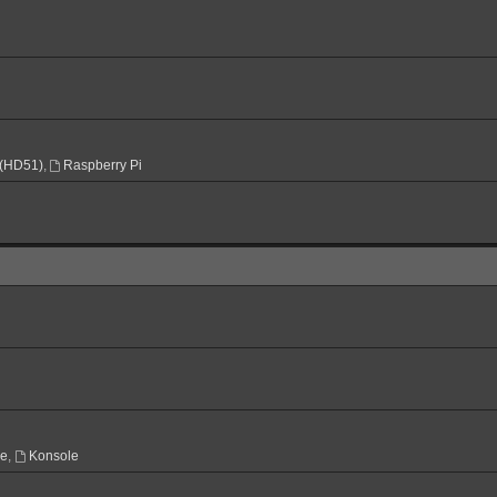
(HD51)
,
Raspberry Pi
ne
,
Konsole