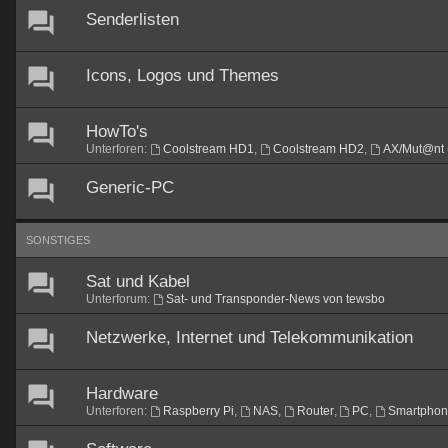
Senderlisten
Icons, Logos und Themes
HowTo's
Unterforen:
Coolstream HD1
,
Coolstream HD2
,
AX/Mut@nt 
Generic-PC
SONSTIGES
Sat und Kabel
Unterforum:
Sat- und Transponder-News von tewsbo
Netzwerke, Internet und Telekommunikation
Hardware
Unterforen:
Raspberry Pi
,
NAS
,
Router
,
PC
,
Smartpho