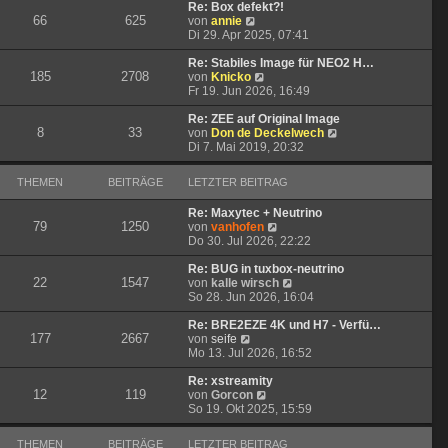
t
r
e
Re: Box defekt?!
66
625
N
r
B
s
von
annie
e
a
e
t
Di 29. Apr 2025, 07:41
u
g
i
e
e
t
r
Re: Stabiles Image für NEO2 H…
185
2708
s
N
r
B
von
Knicko
t
e
a
e
Fr 19. Jun 2026, 16:49
e
u
g
i
r
e
t
Re: ZEE auf Original Image
8
33
B
s
r
N
von
Don de Deckelwech
e
t
a
e
Di 7. Mai 2019, 20:32
i
e
g
u
t
r
e
THEMEN
BEITRÄGE
LETZTER BEITRAG
r
B
s
a
e
t
Re: Maxytec + Neutrino
g
i
e
79
1250
N
von
vanhofen
t
r
e
Do 30. Jul 2026, 22:22
r
B
u
a
e
e
Re: BUG in tuxbox-neutrino
g
i
22
1547
s
N
von
kalle wirsch
t
t
e
So 28. Jun 2026, 16:04
r
e
u
a
r
e
Re: BRE2EZE 4K und H7 - Verfü…
g
177
2667
N
B
s
von
seife
e
e
t
Mo 13. Jul 2026, 16:52
u
i
e
e
t
r
Re: xstreamity
12
119
s
N
r
B
von
Gorcon
t
e
a
e
So 19. Okt 2025, 15:59
e
u
g
i
r
e
t
THEMEN
BEITRÄGE
LETZTER BEITRAG