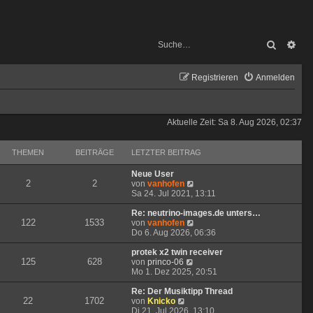
Suche
Erw
Registrieren
Anmelden
Aktuelle Zeit: Sa 8. Aug 2026, 02:37
THEMEN
BEITRÄGE
LETZTER BEITRAG
Neue User
2
2
N
von
vanhofen
e
Sa 24. Jul 2021, 13:11
u
e
Re: neutrino-images.de unters…
122
1533
s
N
von
vanhofen
t
e
Do 6. Aug 2026, 06:36
e
u
r
e
protek x2 twin receiver
125
628
N
B
s
von
princo-06
e
e
t
Mo 1. Dez 2025, 20:51
u
i
e
e
t
r
Re: Der Musiktipp Thread
22
1702
N
s
r
B
von
Knicko
e
t
a
e
Di 21. Jul 2026, 13:10