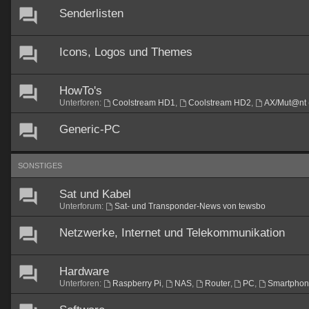
Senderlisten
Icons, Logos und Themes
HowTo's
Unterforen:
Coolstream HD1
,
Coolstream HD2
,
AX/Mut@nt 
Generic-PC
SONSTIGES
Sat und Kabel
Unterforum:
Sat- und Transponder-News von tewsbo
Netzwerke, Internet und Telekommunikation
Hardware
Unterforen:
Raspberry Pi
,
NAS
,
Router
,
PC
,
Smartpho