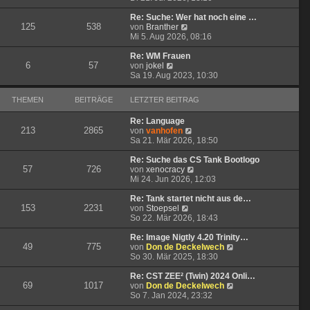
u
e
g
i
e
r
t
Re: Suche: Wer hat noch eine …
125
538
s
N
B
r
von
Branther
t
e
e
a
Mi 5. Aug 2026, 08:16
e
u
i
g
r
e
t
Re: WM Frauen
6
57
N
B
s
r
von
jokel
e
e
t
a
Sa 19. Aug 2023, 10:30
u
i
e
g
e
t
r
THEMEN
BEITRÄGE
LETZTER BEITRAG
s
r
B
t
a
e
Re: Language
e
g
i
213
2865
N
von
vanhofen
r
t
e
Sa 21. Mär 2026, 18:50
B
r
u
e
a
e
Re: Suche das CS Tank Bootlogo
i
g
57
726
s
N
von
xenocracy
t
t
e
Mi 24. Jun 2026, 12:03
r
e
u
a
r
e
Re: Tank startet nicht aus de…
g
153
2231
N
B
s
von
Stoepsel
e
e
t
So 22. Mär 2026, 18:43
u
i
e
e
t
r
Re: Image Nigtly 4.20 Trinity…
49
775
s
r
B
N
von
Don de Deckelwech
t
a
e
e
So 30. Mär 2025, 18:30
e
g
i
u
r
t
e
Re: CST ZEE² (Twin) 2024 Onli…
69
1017
B
r
s
N
von
Don de Deckelwech
e
a
t
e
So 7. Jan 2024, 23:32
i
g
e
u