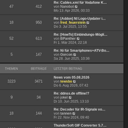
t
r
e
Re: Cables.xml für Vodafone K…
47
412
r
B
N
s
von
Nanobot
a
e
e
t
Mo 13. Apr 2026, 00:33
g
i
u
e
t
e
r
Re: [Addon] NI Logo-Updater i…
18
950
r
s
B
N
von
fred_feuerstein
a
t
e
e
Do 3. Jul 2025, 13:55
g
e
i
u
r
t
e
Re: [HowTo] Einbindungs-Mögli…
52
613
B
r
N
s
von
BPanther
e
a
e
t
Fr 1. Mär 2024, 22:18
i
g
u
e
t
e
r
Re: Ni für Smartphones+ATV-Bo…
5
147
N
r
s
B
von
Gorcon
e
a
t
e
Sa 28. Jun 2025, 10:36
u
g
e
i
e
r
t
THEMEN
BEITRÄGE
LETZTER BEITRAG
s
B
r
t
e
a
News vom 05.08.2026
e
i
g
3223
3471
N
von
tewsbo
r
t
e
Do 6. Aug 2026, 07:42
B
r
u
e
a
e
Re: ddnss.de offline!?
i
g
9
34
N
s
von
jokel
t
e
t
Di 10. Jun 2025, 13:10
r
u
e
a
e
r
Re: Decoder für IR-Signale vo…
g
18
144
s
N
B
von
tannen
t
e
e
Fr 22. Nov 2024, 09:40
e
u
i
r
e
t
ThunderSoft GIF Converter 5.7…