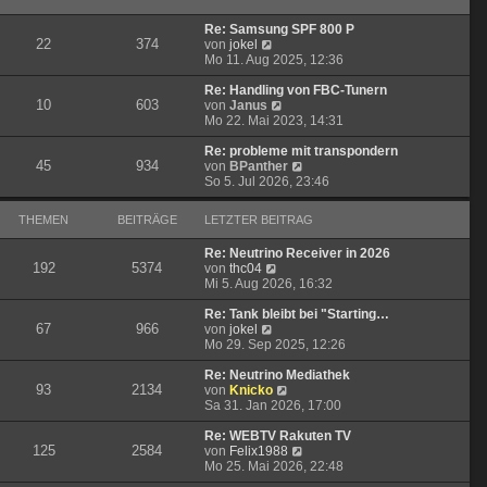
B
s
r
e
t
a
Re: Samsung SPF 800 P
i
e
g
22
374
N
von
jokel
t
r
e
Mo 11. Aug 2025, 12:36
r
B
u
a
e
e
Re: Handling von FBC-Tunern
g
i
10
603
s
N
von
Janus
t
t
e
Mo 22. Mai 2023, 14:31
r
e
u
a
r
e
Re: probleme mit transpondern
g
45
934
B
s
N
von
BPanther
e
t
e
So 5. Jul 2026, 23:46
i
e
u
t
r
e
THEMEN
BEITRÄGE
LETZTER BEITRAG
r
B
s
a
e
t
Re: Neutrino Receiver in 2026
g
i
e
192
5374
N
von
thc04
t
r
e
Mi 5. Aug 2026, 16:32
r
B
u
a
e
e
Re: Tank bleibt bei "Starting…
g
i
67
966
N
s
von
jokel
t
e
t
Mo 29. Sep 2025, 12:26
r
u
e
a
e
r
Re: Neutrino Mediathek
g
93
2134
s
B
N
von
Knicko
t
e
e
Sa 31. Jan 2026, 17:00
e
i
u
r
t
e
Re: WEBTV Rakuten TV
125
2584
B
r
s
N
von
Felix1988
e
a
t
e
Mo 25. Mai 2026, 22:48
i
g
e
u