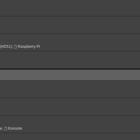
(HD51)
,
Raspberry Pi
ne
,
Konsole