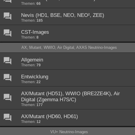
Themen:
66
Nevis (HD1, BSE, NEO, NEO², ZEE)
Themen:
185
CST-Images
Themen:
8
AX, Mutant, WWIO, Air Digital, AXAS Neutrino-Images
Allgemein
Themen:
79
Entwicklung
Themen:
22
AX/Mutant (HD51), WWIO (BRE2ZE4K), Air
Digital (Zgemma H7S/C)
Themen:
177
AX/Mutant (HD60, HD61)
Themen:
12
VU+ Neutrino-Images