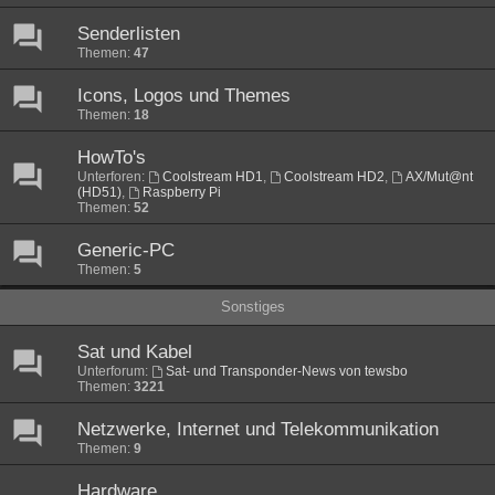
Senderlisten
Themen:
47
Icons, Logos und Themes
Themen:
18
HowTo's
Unterforen:
Coolstream HD1
,
Coolstream HD2
,
AX/Mut@nt
(HD51)
,
Raspberry Pi
Themen:
52
Generic-PC
Themen:
5
Sonstiges
Sat und Kabel
Unterforum:
Sat- und Transponder-News von tewsbo
Themen:
3221
Netzwerke, Internet und Telekommunikation
Themen:
9
Hardware