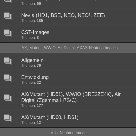
Themen:
66
Nevis (HD1, BSE, NEO, NEO², ZEE)
Themen:
185
CST-Images
Themen:
8
AX, Mutant, WWIO, Air Digital, AXAS Neutrino-Images
Allgemein
Themen:
79
Entwicklung
Themen:
22
AX/Mutant (HD51), WWIO (BRE2ZE4K), Air
Digital (Zgemma H7S/C)
Themen:
177
AX/Mutant (HD60, HD61)
Themen:
12
VU+ Neutrino-Images