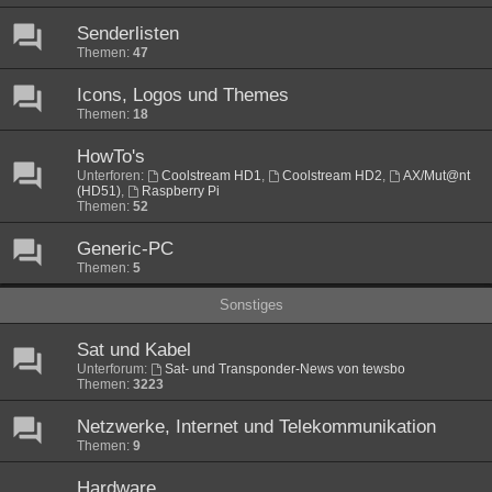
Senderlisten
Themen:
47
Icons, Logos und Themes
Themen:
18
HowTo's
Unterforen:
Coolstream HD1
,
Coolstream HD2
,
AX/Mut@nt
(HD51)
,
Raspberry Pi
Themen:
52
Generic-PC
Themen:
5
Sonstiges
Sat und Kabel
Unterforum:
Sat- und Transponder-News von tewsbo
Themen:
3223
Netzwerke, Internet und Telekommunikation
Themen:
9
Hardware