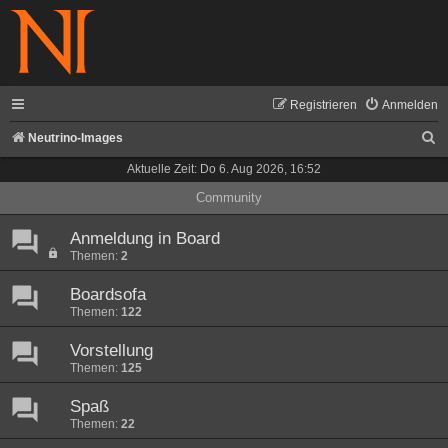
Registrieren
Anmelden
S
Neutrino-Images
u
Aktuelle Zeit: Do 6. Aug 2026, 16:52
c
Community
h
Anmeldung in Board
e
Themen:
2
Boardsofa
Themen:
122
Vorstellung
Themen:
125
Spaß
Themen:
22