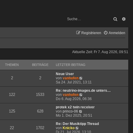
Suche
Erw
Registrieren
Anmelden
Aktuelle Zeit: Fr 7. Aug 2026, 09:51
THEMEN
BEITRÄGE
LETZTER BEITRAG
Neue User
2
2
N
von
vanhofen
e
Sa 24. Jul 2021, 13:11
u
e
Re: neutrino-images.de unters…
122
1533
s
N
von
vanhofen
t
e
Do 6. Aug 2026, 06:36
e
u
r
e
protek x2 twin receiver
125
628
N
B
s
von
princo-06
e
e
t
Mo 1. Dez 2025, 20:51
u
i
e
e
t
r
Re: Der Musiktipp Thread
22
1702
N
s
r
B
von
Knicko
e
t
a
e
Di 21. Jul 2026, 13:10