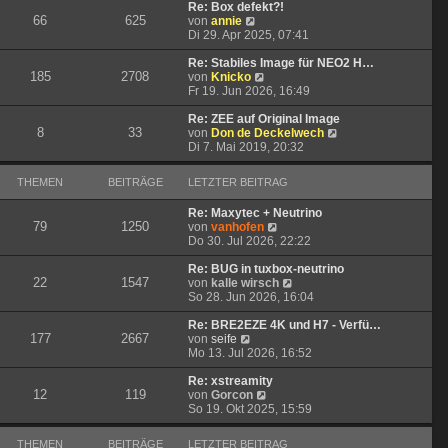
t
r
e
Re: Box defekt?!
66
625
N
r
B
s
von
annie
e
a
e
t
Di 29. Apr 2025, 07:41
u
g
i
e
e
t
r
Re: Stabiles Image für NEO2 H…
185
2708
s
N
r
B
von
Knicko
t
e
a
e
Fr 19. Jun 2026, 16:49
e
u
g
i
r
e
t
Re: ZEE auf Original Image
8
33
B
s
r
N
von
Don de Deckelwech
e
t
a
e
Di 7. Mai 2019, 20:32
i
e
g
u
t
r
e
THEMEN
BEITRÄGE
LETZTER BEITRAG
r
B
s
a
e
t
Re: Maxytec + Neutrino
g
i
e
79
1250
N
von
vanhofen
t
r
e
Do 30. Jul 2026, 22:22
r
B
u
a
e
e
Re: BUG in tuxbox-neutrino
g
i
22
1547
s
N
von
kalle wirsch
t
t
e
So 28. Jun 2026, 16:04
r
e
u
a
r
e
Re: BRE2EZE 4K und H7 - Verfü…
g
177
2667
N
B
s
von
seife
e
e
t
Mo 13. Jul 2026, 16:52
u
i
e
e
t
r
Re: xstreamity
12
119
s
N
r
B
von
Gorcon
t
e
a
e
So 19. Okt 2025, 15:59
e
u
g
i
r
e
t
THEMEN
BEITRÄGE
LETZTER BEITRAG