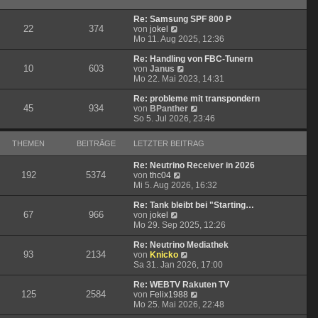
B
s
r
e
t
a
Re: Samsung SPF 800 P
i
e
g
22
374
N
von
jokel
t
r
e
Mo 11. Aug 2025, 12:36
r
B
u
a
e
e
Re: Handling von FBC-Tunern
g
i
10
603
s
N
von
Janus
t
t
e
Mo 22. Mai 2023, 14:31
r
e
u
a
r
e
Re: probleme mit transpondern
g
45
934
B
s
N
von
BPanther
e
t
e
So 5. Jul 2026, 23:46
i
e
u
t
r
e
THEMEN
BEITRÄGE
LETZTER BEITRAG
r
B
s
a
e
t
Re: Neutrino Receiver in 2026
g
i
e
192
5374
N
von
thc04
t
r
e
Mi 5. Aug 2026, 16:32
r
B
u
a
e
e
Re: Tank bleibt bei "Starting…
g
i
67
966
N
s
von
jokel
t
e
t
Mo 29. Sep 2025, 12:26
r
u
e
a
e
r
Re: Neutrino Mediathek
g
93
2134
s
B
N
von
Knicko
t
e
e
Sa 31. Jan 2026, 17:00
e
i
u
r
t
e
Re: WEBTV Rakuten TV
125
2584
B
r
s
N
von
Felix1988
e
a
t
e
Mo 25. Mai 2026, 22:48
i
g
e
u