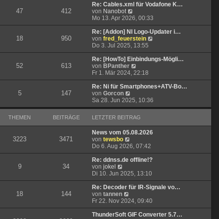
t
r
e
Re: Cables.xml für Vodafone K…
47
412
r
B
N
s
von
Nanobot
a
e
e
t
Mo 13. Apr 2026, 00:33
g
i
u
e
t
e
r
Re: [Addon] NI Logo-Updater i…
18
950
r
s
B
N
von
fred_feuerstein
a
t
e
e
Do 3. Jul 2025, 13:55
g
e
i
u
r
t
e
Re: [HowTo] Einbindungs-Mögli…
52
613
B
r
N
s
von
BPanther
e
a
e
t
Fr 1. Mär 2024, 22:18
i
g
u
e
t
e
r
Re: Ni für Smartphones+ATV-Bo…
5
147
N
r
s
B
von
Gorcon
e
a
t
e
Sa 28. Jun 2025, 10:36
u
g
e
i
e
r
t
THEMEN
BEITRÄGE
LETZTER BEITRAG
s
B
r
t
e
a
News vom 05.08.2026
e
i
g
3223
3471
N
von
tewsbo
r
t
e
Do 6. Aug 2026, 07:42
B
r
u
e
a
e
Re: ddnss.de offline!?
i
g
9
34
N
s
von
jokel
t
e
t
Di 10. Jun 2025, 13:10
r
u
e
a
e
r
Re: Decoder für IR-Signale vo…
g
18
144
s
N
B
von
tannen
t
e
e
Fr 22. Nov 2024, 09:40
e
u
i
r
e
t
ThunderSoft GIF Converter 5.7…