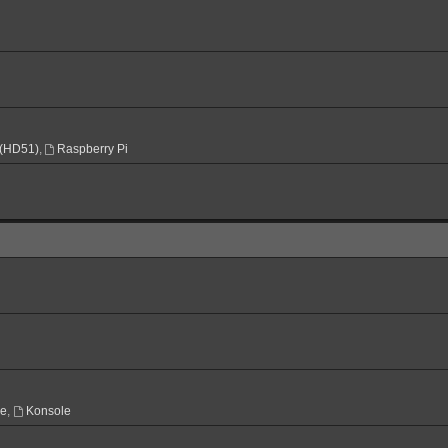
(HD51)
,
Raspberry Pi
ne
,
Konsole