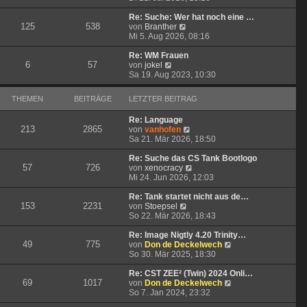
u
e
g
i
e
r
t
Re: Suche: Wer hat noch eine …
125
538
s
N
B
r
von
Branther
t
e
e
a
Mi 5. Aug 2026, 08:16
e
u
i
g
r
e
t
Re: WM Frauen
6
57
N
B
s
r
von
jokel
e
e
t
a
Sa 19. Aug 2023, 10:30
u
i
e
g
e
t
r
THEMEN
BEITRÄGE
LETZTER BEITRAG
s
r
B
t
a
e
Re: Language
e
g
i
213
2865
N
von
vanhofen
r
t
e
Sa 21. Mär 2026, 18:50
B
r
u
e
a
e
Re: Suche das CS Tank Bootlogo
i
g
57
726
s
N
von
xenocracy
t
t
e
Mi 24. Jun 2026, 12:03
r
e
u
a
r
e
Re: Tank startet nicht aus de…
g
153
2231
N
B
s
von
Stoepsel
e
e
t
So 22. Mär 2026, 18:43
u
i
e
e
t
r
Re: Image Nigtly 4.20 Trinity…
49
775
s
r
B
N
von
Don de Deckelwech
t
a
e
e
So 30. Mär 2025, 18:30
e
g
i
u
r
t
e
Re: CST ZEE² (Twin) 2024 Onli…
69
1017
B
r
s
N
von
Don de Deckelwech
e
a
t
e
So 7. Jan 2024, 23:32
i
g
e
u