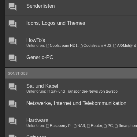
Senderlisten
Icons, Logos und Themes
HowTo's
Unterforen:
Coolstream HD1
,
Coolstream HD2
,
AX/Mut@nt 
Generic-PC
SONSTIGES
Sat und Kabel
Unterforum:
Sat- und Transponder-News von tewsbo
Netzwerke, Internet und Telekommunikation
Hardware
Unterforen:
Raspberry Pi
,
NAS
,
Router
,
PC
,
Smartpho