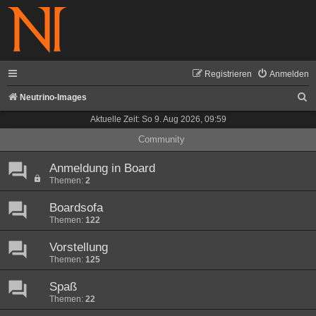
Registrieren
Anmelden
S
Neutrino-Images
u
Aktuelle Zeit: So 9. Aug 2026, 09:59
c
Community
h
Anmeldung in Board
e
Themen:
2
Boardsofa
Themen:
122
Vorstellung
Themen:
125
Spaß
Themen:
22