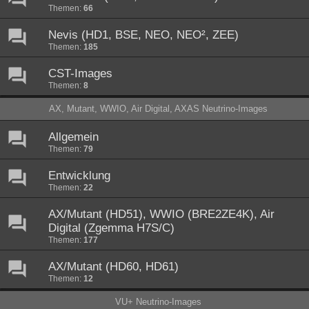
Themen:
66
Nevis (HD1, BSE, NEO, NEO², ZEE)
Themen:
185
CST-Images
Themen:
8
AX, Mutant, WWIO, Air Digital, AXAS Neutrino-Images
Allgemein
Themen:
79
Entwicklung
Themen:
22
AX/Mutant (HD51), WWIO (BRE2ZE4K), Air
Digital (Zgemma H7S/C)
Themen:
177
AX/Mutant (HD60, HD61)
Themen:
12
VU+ Neutrino-Images