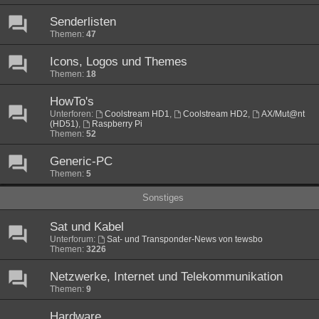
Senderlisten
Themen:
47
Icons, Logos und Themes
Themen:
18
HowTo's
Unterforen:
Coolstream HD1
,
Coolstream HD2
,
AX/Mut@nt
(HD51)
,
Raspberry Pi
Themen:
52
Generic-PC
Themen:
5
Sonstiges
Sat und Kabel
Unterforum:
Sat- und Transponder-News von tewsbo
Themen:
3226
Netzwerke, Internet und Telekommunikation
Themen:
9
Hardware