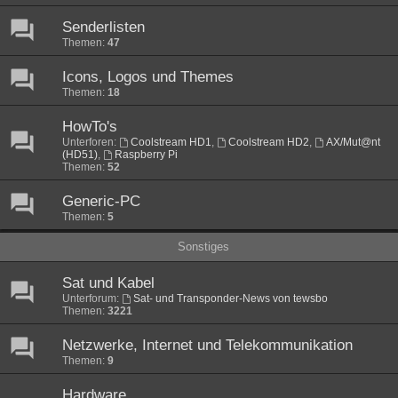
Senderlisten
Themen:
47
Icons, Logos und Themes
Themen:
18
HowTo's
Unterforen:
Coolstream HD1
,
Coolstream HD2
,
AX/Mut@nt
(HD51)
,
Raspberry Pi
Themen:
52
Generic-PC
Themen:
5
Sonstiges
Sat und Kabel
Unterforum:
Sat- und Transponder-News von tewsbo
Themen:
3221
Netzwerke, Internet und Telekommunikation
Themen:
9
Hardware