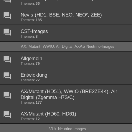
Themen:
66
Nevis (HD1, BSE, NEO, NEO², ZEE)
Themen:
185
CST-Images
Themen:
8
AX, Mutant, WWIO, Air Digital, AXAS Neutrino-Images
Allgemein
Themen:
79
Entwicklung
Themen:
22
AX/Mutant (HD51), WWIO (BRE2ZE4K), Air
Digital (Zgemma H7S/C)
Themen:
177
AX/Mutant (HD60, HD61)
Themen:
12
VU+ Neutrino-Images