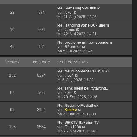
B
s
r
e
t
a
Re: Samsung SPF 800 P
i
e
g
22
374
N
von
jokel
t
r
e
Mo 11. Aug 2025, 12:36
r
B
u
a
e
e
Re: Handling von FBC-Tunern
g
i
10
603
s
N
von
Janus
t
t
e
Mo 22. Mai 2023, 14:31
r
e
u
a
r
e
Re: probleme mit transpondern
g
45
934
B
s
N
von
BPanther
e
t
e
So 5. Jul 2026, 23:46
i
e
u
t
r
e
THEMEN
BEITRÄGE
LETZTER BEITRAG
r
B
s
a
e
t
Re: Neutrino Receiver in 2026
g
i
e
192
5374
N
von
thc04
t
r
e
Mi 5. Aug 2026, 16:32
r
B
u
a
e
e
Re: Tank bleibt bei "Starting…
g
i
67
966
N
s
von
jokel
t
e
t
Mo 29. Sep 2025, 12:26
r
u
e
a
e
r
Re: Neutrino Mediathek
g
93
2134
s
B
N
von
Knicko
t
e
e
Sa 31. Jan 2026, 17:00
e
i
u
r
t
e
Re: WEBTV Rakuten TV
125
2584
B
r
s
N
von
Felix1988
e
a
t
e
Mo 25. Mai 2026, 22:48
i
g
e
u