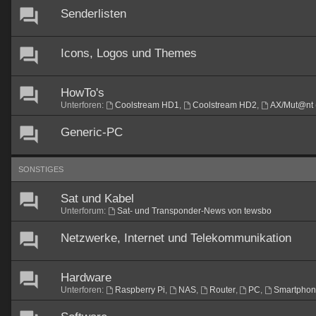
Senderlisten
Icons, Logos und Themes
HowTo's
Unterforen:
Coolstream HD1
,
Coolstream HD2
,
AX/Mut@nt 
Generic-PC
SONSTIGES
Sat und Kabel
Unterforum:
Sat- und Transponder-News von tewsbo
Netzwerke, Internet und Telekommunikation
Hardware
Unterforen:
Raspberry Pi
,
NAS
,
Router
,
PC
,
Smartpho