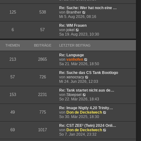
u
e
g
i
e
r
t
Re: Suche: Wer hat noch eine …
125
538
s
N
B
r
von
Branther
t
e
e
a
Mi 5. Aug 2026, 08:16
e
u
i
g
r
e
t
Re: WM Frauen
6
57
N
B
s
r
von
jokel
e
e
t
a
Sa 19. Aug 2023, 10:30
u
i
e
g
e
t
r
THEMEN
BEITRÄGE
LETZTER BEITRAG
s
r
B
t
a
e
Re: Language
e
g
i
213
2865
N
von
vanhofen
r
t
e
Sa 21. Mär 2026, 18:50
B
r
u
e
a
e
Re: Suche das CS Tank Bootlogo
i
g
57
726
s
N
von
xenocracy
t
t
e
Mi 24. Jun 2026, 12:03
r
e
u
a
r
e
Re: Tank startet nicht aus de…
g
153
2231
N
B
s
von
Stoepsel
e
e
t
So 22. Mär 2026, 18:43
u
i
e
e
t
r
Re: Image Nigtly 4.20 Trinity…
49
775
s
r
B
N
von
Don de Deckelwech
t
a
e
e
So 30. Mär 2025, 18:30
e
g
i
u
r
t
e
Re: CST ZEE² (Twin) 2024 Onli…
69
1017
B
r
s
N
von
Don de Deckelwech
e
a
t
e
So 7. Jan 2024, 23:32
i
g
e
u