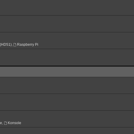
(HD51)
,
Raspberry Pi
ne
,
Konsole