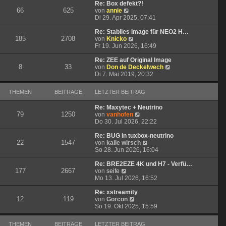
t
r
e
Re: Box defekt?!
66
625
N
r
B
s
von
annie
e
a
e
t
Di 29. Apr 2025, 07:41
u
g
i
e
e
t
r
Re: Stabiles Image für NEO2 H…
185
2708
s
N
r
B
von
Knicko
t
e
a
e
Fr 19. Jun 2026, 16:49
e
u
g
i
r
e
t
Re: ZEE auf Original Image
8
33
B
s
r
N
von
Don de Deckelwech
e
t
a
e
Di 7. Mai 2019, 20:32
i
e
g
u
t
r
e
THEMEN
BEITRÄGE
LETZTER BEITRAG
r
B
s
a
e
t
Re: Maxytec + Neutrino
g
i
e
79
1250
N
von
vanhofen
t
r
e
Do 30. Jul 2026, 22:22
r
B
u
a
e
e
Re: BUG in tuxbox-neutrino
g
i
22
1547
s
N
von
kalle wirsch
t
t
e
So 28. Jun 2026, 16:04
r
e
u
a
r
e
Re: BRE2EZE 4K und H7 - Verfü…
g
177
2667
N
B
s
von
seife
e
e
t
Mo 13. Jul 2026, 16:52
u
i
e
e
t
r
Re: xstreamity
12
119
s
N
r
B
von
Gorcon
t
e
a
e
So 19. Okt 2025, 15:59
e
u
g
i
r
e
t
THEMEN
BEITRÄGE
LETZTER BEITRAG