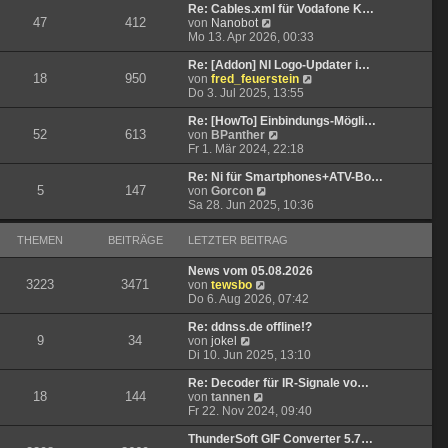
t
r
e
Re: Cables.xml für Vodafone K…
47
412
r
B
N
s
von
Nanobot
a
e
e
t
Mo 13. Apr 2026, 00:33
g
i
u
e
t
e
r
Re: [Addon] NI Logo-Updater i…
18
950
r
s
B
N
von
fred_feuerstein
a
t
e
e
Do 3. Jul 2025, 13:55
g
e
i
u
r
t
e
Re: [HowTo] Einbindungs-Mögli…
52
613
B
r
N
s
von
BPanther
e
a
e
t
Fr 1. Mär 2024, 22:18
i
g
u
e
t
e
r
Re: Ni für Smartphones+ATV-Bo…
5
147
N
r
s
B
von
Gorcon
e
a
t
e
Sa 28. Jun 2025, 10:36
u
g
e
i
e
r
t
THEMEN
BEITRÄGE
LETZTER BEITRAG
s
B
r
t
e
a
News vom 05.08.2026
e
i
g
3223
3471
N
von
tewsbo
r
t
e
Do 6. Aug 2026, 07:42
B
r
u
e
a
e
Re: ddnss.de offline!?
i
g
9
34
N
s
von
jokel
t
e
t
Di 10. Jun 2025, 13:10
r
u
e
a
e
r
Re: Decoder für IR-Signale vo…
g
18
144
s
N
B
von
tannen
t
e
e
Fr 22. Nov 2024, 09:40
e
u
i
r
e
t
ThunderSoft GIF Converter 5.7…