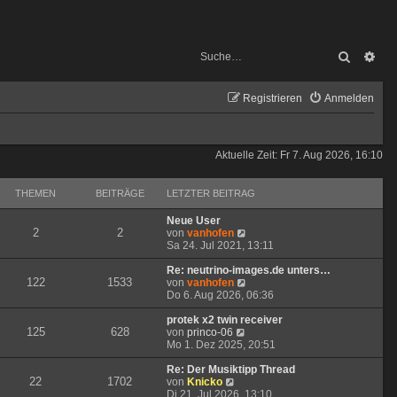
Suche
Erw
Registrieren
Anmelden
Aktuelle Zeit: Fr 7. Aug 2026, 16:10
THEMEN
BEITRÄGE
LETZTER BEITRAG
Neue User
2
2
N
von
vanhofen
e
Sa 24. Jul 2021, 13:11
u
e
Re: neutrino-images.de unters…
122
1533
s
N
von
vanhofen
t
e
Do 6. Aug 2026, 06:36
e
u
r
e
protek x2 twin receiver
125
628
N
B
s
von
princo-06
e
e
t
Mo 1. Dez 2025, 20:51
u
i
e
e
t
r
Re: Der Musiktipp Thread
22
1702
N
s
r
B
von
Knicko
e
t
a
e
Di 21. Jul 2026, 13:10