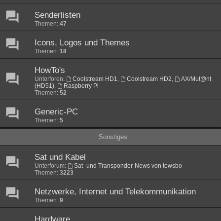
Senderlisten
Themen:
47
Icons, Logos und Themes
Themen:
18
HowTo's
Unterforen:
Coolstream HD1
,
Coolstream HD2
,
AX/Mut@nt
(HD51)
,
Raspberry Pi
Themen:
52
Generic-PC
Themen:
5
Sonstiges
Sat und Kabel
Unterforum:
Sat- und Transponder-News von tewsbo
Themen:
3223
Netzwerke, Internet und Telekommunikation
Themen:
9
Hardware