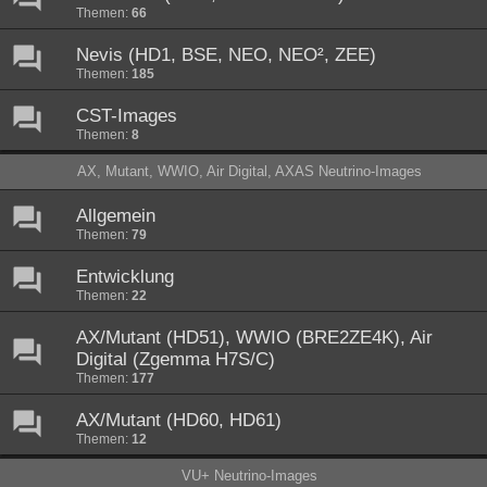
Themen:
66
Nevis (HD1, BSE, NEO, NEO², ZEE)
Themen:
185
CST-Images
Themen:
8
AX, Mutant, WWIO, Air Digital, AXAS Neutrino-Images
Allgemein
Themen:
79
Entwicklung
Themen:
22
AX/Mutant (HD51), WWIO (BRE2ZE4K), Air
Digital (Zgemma H7S/C)
Themen:
177
AX/Mutant (HD60, HD61)
Themen:
12
VU+ Neutrino-Images