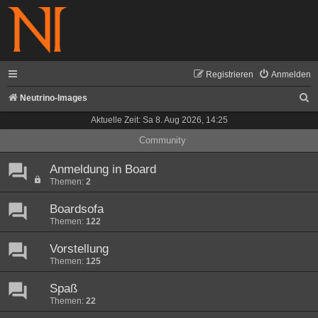
Registrieren
Anmelden
S
Neutrino-Images
u
Aktuelle Zeit: Sa 8. Aug 2026, 14:25
c
Community
h
Anmeldung in Board
e
Themen:
2
Boardsofa
Themen:
122
Vorstellung
Themen:
125
Spaß
Themen:
22