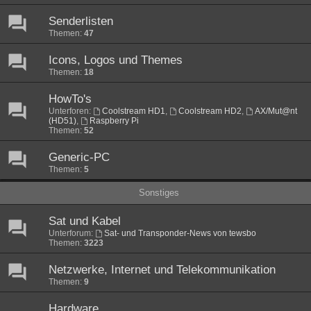
Senderlisten
Themen:
47
Icons, Logos und Themes
Themen:
18
HowTo's
Unterforen:
Coolstream HD1
,
Coolstream HD2
,
AX/Mut@nt
(HD51)
,
Raspberry Pi
Themen:
52
Generic-PC
Themen:
5
Sonstiges
Sat und Kabel
Unterforum:
Sat- und Transponder-News von tewsbo
Themen:
3223
Netzwerke, Internet und Telekommunikation
Themen:
9
Hardware