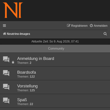
Registrieren
Anmelden
S
Neutrino-Images
u
Aktuelle Zeit: So 9. Aug 2026, 07:41
c
Community
h
Anmeldung in Board
e
Themen:
2
Boardsofa
Themen:
122
Vorstellung
Themen:
125
Spaß
Themen:
22