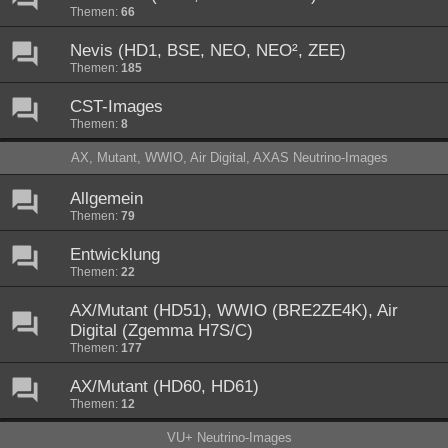
Themen:
66
Nevis (HD1, BSE, NEO, NEO², ZEE)
Themen:
185
CST-Images
Themen:
8
AX, Mutant, WWIO, Air Digital, AXAS Neutrino-Images
Allgemein
Themen:
79
Entwicklung
Themen:
22
AX/Mutant (HD51), WWIO (BRE2ZE4K), Air
Digital (Zgemma H7S/C)
Themen:
177
AX/Mutant (HD60, HD61)
Themen:
12
VU+ Neutrino-Images