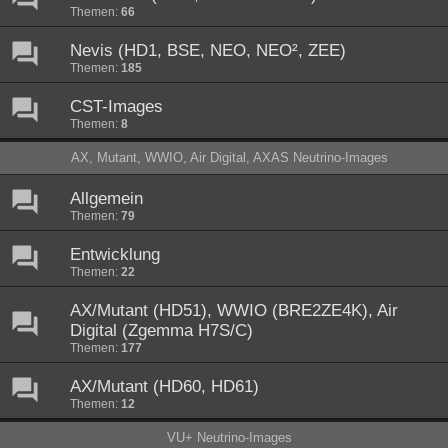
Themen:
66
Nevis (HD1, BSE, NEO, NEO², ZEE)
Themen:
185
CST-Images
Themen:
8
AX, Mutant, WWIO, Air Digital, AXAS Neutrino-Images
Allgemein
Themen:
79
Entwicklung
Themen:
22
AX/Mutant (HD51), WWIO (BRE2ZE4K), Air
Digital (Zgemma H7S/C)
Themen:
177
AX/Mutant (HD60, HD61)
Themen:
12
VU+ Neutrino-Images