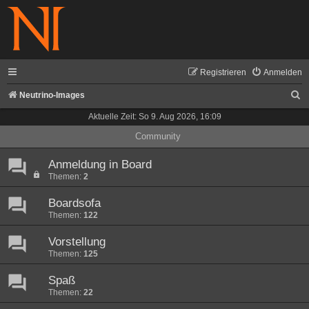
Registrieren
Anmelden
S
Neutrino-Images
u
Aktuelle Zeit: So 9. Aug 2026, 16:09
c
Community
h
Anmeldung in Board
e
Themen:
2
Boardsofa
Themen:
122
Vorstellung
Themen:
125
Spaß
Themen:
22