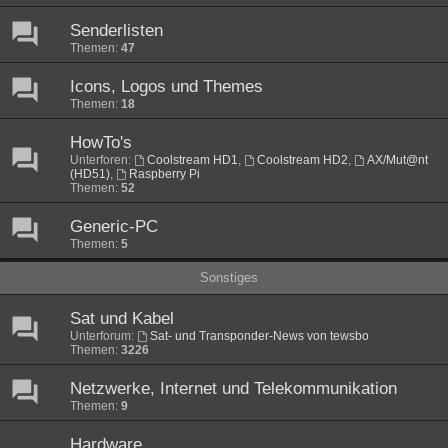
Senderlisten
Themen:
47
Icons, Logos und Themes
Themen:
18
HowTo's
Unterforen:
Coolstream HD1
,
Coolstream HD2
,
AX/Mut@nt
(HD51)
,
Raspberry Pi
Themen:
52
Generic-PC
Themen:
5
Sonstiges
Sat und Kabel
Unterforum:
Sat- und Transponder-News von tewsbo
Themen:
3226
Netzwerke, Internet und Telekommunikation
Themen:
9
Hardware