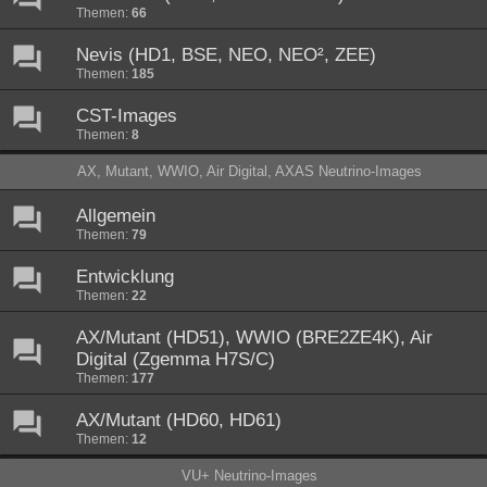
Themen:
66
Nevis (HD1, BSE, NEO, NEO², ZEE)
Themen:
185
CST-Images
Themen:
8
AX, Mutant, WWIO, Air Digital, AXAS Neutrino-Images
Allgemein
Themen:
79
Entwicklung
Themen:
22
AX/Mutant (HD51), WWIO (BRE2ZE4K), Air
Digital (Zgemma H7S/C)
Themen:
177
AX/Mutant (HD60, HD61)
Themen:
12
VU+ Neutrino-Images