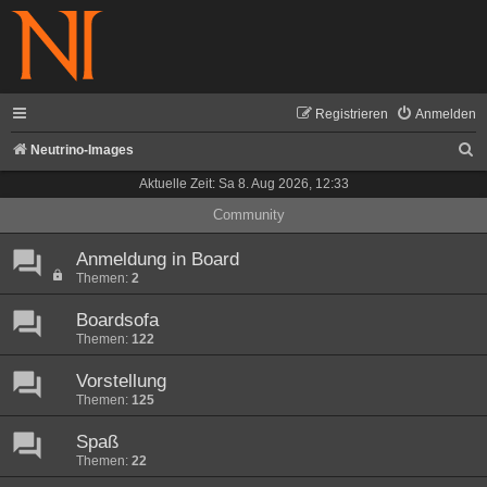
Registrieren
Anmelden
S
Neutrino-Images
u
Aktuelle Zeit: Sa 8. Aug 2026, 12:33
c
Community
h
Anmeldung in Board
e
Themen:
2
Boardsofa
Themen:
122
Vorstellung
Themen:
125
Spaß
Themen:
22