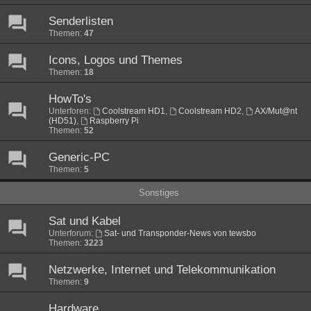
Senderlisten
Themen:
47
Icons, Logos und Themes
Themen:
18
HowTo's
Unterforen:
Coolstream HD1
,
Coolstream HD2
,
AX/Mut@nt
(HD51)
,
Raspberry Pi
Themen:
52
Generic-PC
Themen:
5
Sonstiges
Sat und Kabel
Unterforum:
Sat- und Transponder-News von tewsbo
Themen:
3223
Netzwerke, Internet und Telekommunikation
Themen:
9
Hardware