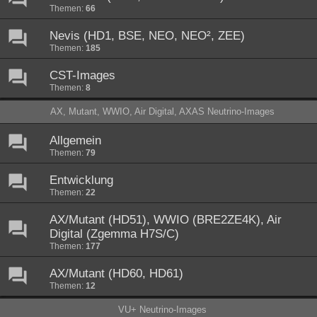
Themen:
66
Nevis (HD1, BSE, NEO, NEO², ZEE)
Themen:
185
CST-Images
Themen:
8
AX, Mutant, WWIO, Air Digital, AXAS Neutrino-Images
Allgemein
Themen:
79
Entwicklung
Themen:
22
AX/Mutant (HD51), WWIO (BRE2ZE4K), Air
Digital (Zgemma H7S/C)
Themen:
177
AX/Mutant (HD60, HD61)
Themen:
12
VU+ Neutrino-Images