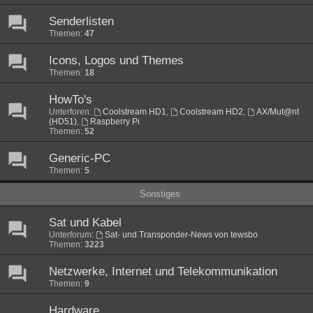
Senderlisten
Themen:
47
Icons, Logos und Themes
Themen:
18
HowTo's
Unterforen:
Coolstream HD1
,
Coolstream HD2
,
AX/Mut@nt
(HD51)
,
Raspberry Pi
Themen:
52
Generic-PC
Themen:
5
Sonstiges
Sat und Kabel
Unterforum:
Sat- und Transponder-News von tewsbo
Themen:
3223
Netzwerke, Internet und Telekommunikation
Themen:
9
Hardware