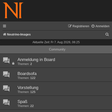
Registrieren
Anmelden
S
Neutrino-Images
u
Aktuelle Zeit: Fr 7. Aug 2026, 06:25
c
Community
h
Anmeldung in Board
e
Themen:
2
Boardsofa
Themen:
122
Vorstellung
Themen:
125
Spaß
Themen:
22