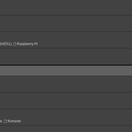
(HD51)
,
Raspberry Pi
ne
,
Konsole