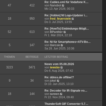
t
r
e
Re: Cables.xml für Vodafone K…
47
412
r
B
N
s
von
Nanobot
a
e
e
t
Mo 13. Apr 2026, 00:33
g
i
u
e
t
e
r
Re: [Addon] NI Logo-Updater i…
18
950
r
s
B
N
von
fred_feuerstein
a
t
e
e
Do 3. Jul 2025, 13:55
g
e
i
u
r
t
e
Re: [HowTo] Einbindungs-Mögli…
52
613
B
r
N
s
von
BPanther
e
a
e
t
Fr 1. Mär 2024, 22:18
i
g
u
e
t
e
r
Re: Ni für Smartphones+ATV-Bo…
5
147
N
r
s
B
von
Gorcon
e
a
t
e
Sa 28. Jun 2025, 10:36
u
g
e
i
e
r
t
THEMEN
BEITRÄGE
LETZTER BEITRAG
s
B
r
t
e
a
News vom 05.08.2026
e
i
g
3223
3471
N
von
tewsbo
r
t
e
Do 6. Aug 2026, 07:42
B
r
u
e
a
e
Re: ddnss.de offline!?
i
g
9
34
N
s
von
jokel
t
e
t
Di 10. Jun 2025, 13:10
r
u
e
a
e
r
Re: Decoder für IR-Signale vo…
g
18
144
s
N
B
von
tannen
t
e
e
Fr 22. Nov 2024, 09:40
e
u
i
r
e
t
ThunderSoft GIF Converter 5.7…