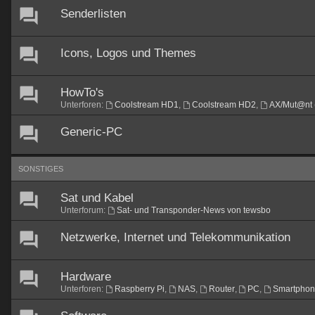
Senderlisten
Icons, Logos und Themes
HowTo's
Unterforen:
Coolstream HD1
,
Coolstream HD2
,
AX/Mut@nt 
Generic-PC
SONSTIGES
Sat und Kabel
Unterforum:
Sat- und Transponder-News von tewsbo
Netzwerke, Internet und Telekommunikation
Hardware
Unterforen:
Raspberry Pi
,
NAS
,
Router
,
PC
,
Smartpho