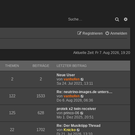
Suche
Erw
Registrieren
Anmelden
Aktuelle Zeit: Fr 7. Aug 2026, 19:20
THEMEN
BEITRÄGE
LETZTER BEITRAG
Neue User
2
2
N
von
vanhofen
e
Sa 24. Jul 2021, 13:11
u
e
Re: neutrino-images.de unters…
122
1533
s
N
von
vanhofen
t
e
Do 6. Aug 2026, 06:36
e
u
r
e
protek x2 twin receiver
125
628
N
B
s
von
princo-06
e
e
t
Mo 1. Dez 2025, 20:51
u
i
e
e
t
r
Re: Der Musiktipp Thread
22
1702
N
s
r
B
von
Knicko
e
t
a
e
Di 21. Jul 2026, 13:10