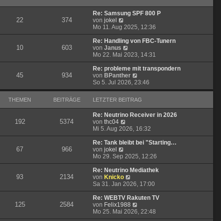
B
s
r
e
t
a
Re: Samsung SPF 800 P
i
e
g
22
374
N
von
jokel
t
r
e
Mo 11. Aug 2025, 12:36
r
B
u
a
e
e
Re: Handling von FBC-Tunern
g
i
10
603
s
N
von
Janus
t
t
e
Mo 22. Mai 2023, 14:31
r
e
u
a
r
e
Re: probleme mit transpondern
g
45
934
B
s
N
von
BPanther
e
t
e
So 5. Jul 2026, 23:46
i
e
u
t
r
e
THEMEN
BEITRÄGE
LETZTER BEITRAG
r
B
s
a
e
t
Re: Neutrino Receiver in 2026
g
i
e
192
5374
N
von
thc04
t
r
e
Mi 5. Aug 2026, 16:32
r
B
u
a
e
e
Re: Tank bleibt bei "Starting…
g
i
67
966
N
s
von
jokel
t
e
t
Mo 29. Sep 2025, 12:26
r
u
e
a
e
r
Re: Neutrino Mediathek
g
93
2134
s
B
N
von
Knicko
t
e
e
Sa 31. Jan 2026, 17:00
e
i
u
r
t
e
Re: WEBTV Rakuten TV
125
2584
B
r
s
N
von
Felix1988
e
a
t
e
Mo 25. Mai 2026, 22:48
i
g
e
u