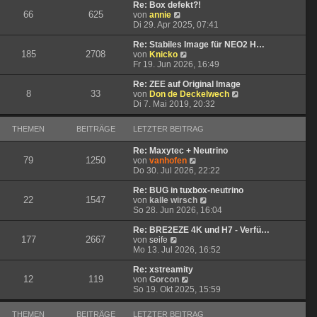
t
r
e
Re: Box defekt?!
66
625
N
r
B
s
von
annie
e
a
e
t
Di 29. Apr 2025, 07:41
u
g
i
e
e
t
r
Re: Stabiles Image für NEO2 H…
185
2708
s
N
r
B
von
Knicko
t
e
a
e
Fr 19. Jun 2026, 16:49
e
u
g
i
r
e
t
Re: ZEE auf Original Image
8
33
B
s
r
N
von
Don de Deckelwech
e
t
a
e
Di 7. Mai 2019, 20:32
i
e
g
u
t
r
e
THEMEN
BEITRÄGE
LETZTER BEITRAG
r
B
s
a
e
t
Re: Maxytec + Neutrino
g
i
e
79
1250
N
von
vanhofen
t
r
e
Do 30. Jul 2026, 22:22
r
B
u
a
e
e
Re: BUG in tuxbox-neutrino
g
i
22
1547
s
N
von
kalle wirsch
t
t
e
So 28. Jun 2026, 16:04
r
e
u
a
r
e
Re: BRE2EZE 4K und H7 - Verfü…
g
177
2667
N
B
s
von
seife
e
e
t
Mo 13. Jul 2026, 16:52
u
i
e
e
t
r
Re: xstreamity
12
119
s
N
r
B
von
Gorcon
t
e
a
e
So 19. Okt 2025, 15:59
e
u
g
i
r
e
t
THEMEN
BEITRÄGE
LETZTER BEITRAG