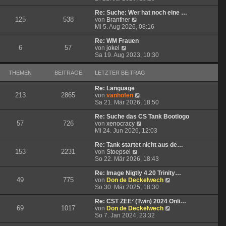
u
e
g
i
e
r
t
Re: Suche: Wer hat noch eine …
125
538
s
N
B
r
von
Branther
t
e
e
a
Mi 5. Aug 2026, 08:16
e
u
i
g
r
e
t
Re: WM Frauen
6
57
N
B
s
r
von
jokel
e
e
t
a
Sa 19. Aug 2023, 10:30
u
i
e
g
e
t
r
THEMEN
BEITRÄGE
LETZTER BEITRAG
s
r
B
t
a
e
Re: Language
e
g
i
213
2865
N
von
vanhofen
r
t
e
Sa 21. Mär 2026, 18:50
B
r
u
e
a
e
Re: Suche das CS Tank Bootlogo
i
g
57
726
s
N
von
xenocracy
t
t
e
Mi 24. Jun 2026, 12:03
r
e
u
a
r
e
Re: Tank startet nicht aus de…
g
153
2231
N
B
s
von
Stoepsel
e
e
t
So 22. Mär 2026, 18:43
u
i
e
e
t
r
Re: Image Nigtly 4.20 Trinity…
49
775
s
r
B
N
von
Don de Deckelwech
t
a
e
e
So 30. Mär 2025, 18:30
e
g
i
u
r
t
e
Re: CST ZEE² (Twin) 2024 Onli…
69
1017
B
r
s
N
von
Don de Deckelwech
e
a
t
e
So 7. Jan 2024, 23:32
i
g
e
u