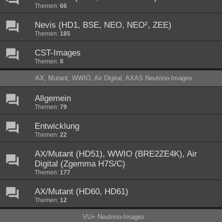
Themen:
66
Nevis (HD1, BSE, NEO, NEO², ZEE)
Themen:
185
CST-Images
Themen:
8
AX, Mutant, WWIO, Air Digital, AXAS Neutrino-Images
Allgemein
Themen:
79
Entwicklung
Themen:
22
AX/Mutant (HD51), WWIO (BRE2ZE4K), Air
Digital (Zgemma H7S/C)
Themen:
177
AX/Mutant (HD60, HD61)
Themen:
12
VU+ Neutrino-Images