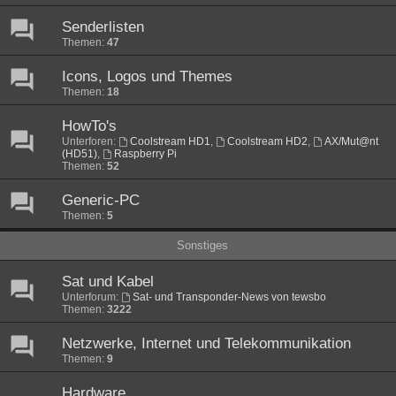
Senderlisten
Themen:
47
Icons, Logos und Themes
Themen:
18
HowTo's
Unterforen:
Coolstream HD1
,
Coolstream HD2
,
AX/Mut@nt
(HD51)
,
Raspberry Pi
Themen:
52
Generic-PC
Themen:
5
Sonstiges
Sat und Kabel
Unterforum:
Sat- und Transponder-News von tewsbo
Themen:
3222
Netzwerke, Internet und Telekommunikation
Themen:
9
Hardware