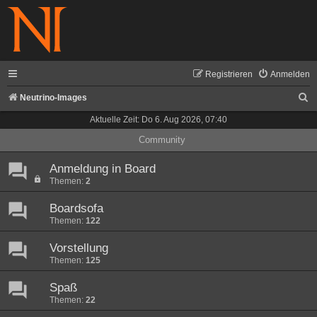
Registrieren
Anmelden
S
Neutrino-Images
u
Aktuelle Zeit: Do 6. Aug 2026, 07:40
c
Community
h
Anmeldung in Board
e
Themen:
2
Boardsofa
Themen:
122
Vorstellung
Themen:
125
Spaß
Themen:
22