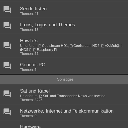
Senderlisten
Themen:
47
Icons, Logos und Themes
Themen:
18
HowTo's
Unterforen:
Coolstream HD1
,
Coolstream HD2
,
AX/Mut@nt
(HD51)
,
Raspberry Pi
Themen:
52
Generic-PC
Themen:
5
Sonstiges
Sat und Kabel
Unterforum:
Sat- und Transponder-News von tewsbo
Themen:
3226
Netzwerke, Internet und Telekommunikation
Themen:
9
Hardware