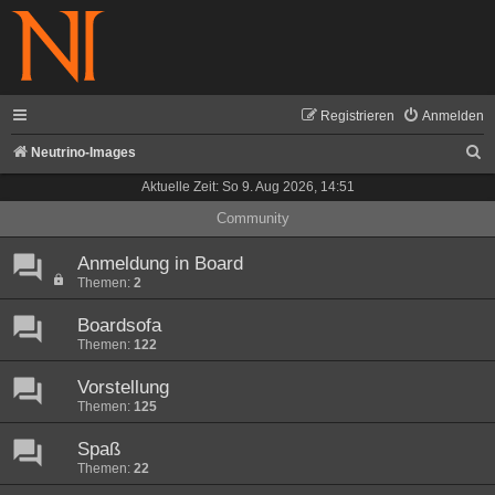
Registrieren
Anmelden
S
Neutrino-Images
u
Aktuelle Zeit: So 9. Aug 2026, 14:51
c
Community
h
Anmeldung in Board
e
Themen:
2
Boardsofa
Themen:
122
Vorstellung
Themen:
125
Spaß
Themen:
22