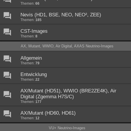
Themen:
66
Nevis (HD1, BSE, NEO, NEO², ZEE)
Themen:
185
CST-Images
Themen:
8
AX, Mutant, WWIO, Air Digital, AXAS Neutrino-Images
Allgemein
Themen:
79
Entwicklung
Themen:
22
AX/Mutant (HD51), WWIO (BRE2ZE4K), Air
Digital (Zgemma H7S/C)
Themen:
177
AX/Mutant (HD60, HD61)
Themen:
12
VU+ Neutrino-Images