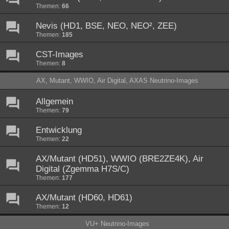
Themen:
66
Nevis (HD1, BSE, NEO, NEO², ZEE)
Themen:
185
CST-Images
Themen:
8
AX, Mutant, WWIO, Air Digital, AXAS Neutrino-Images
Allgemein
Themen:
79
Entwicklung
Themen:
22
AX/Mutant (HD51), WWIO (BRE2ZE4K), Air
Digital (Zgemma H7S/C)
Themen:
177
AX/Mutant (HD60, HD61)
Themen:
12
VU+ Neutrino-Images