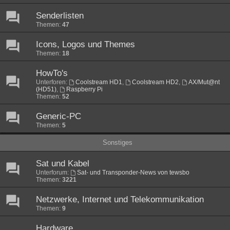
Senderlisten
Themen:
47
Icons, Logos und Themes
Themen:
18
HowTo's
Unterforen:
Coolstream HD1
,
Coolstream HD2
,
AX/Mut@nt
(HD51)
,
Raspberry Pi
Themen:
52
Generic-PC
Themen:
5
Sonstiges
Sat und Kabel
Unterforum:
Sat- und Transponder-News von tewsbo
Themen:
3221
Netzwerke, Internet und Telekommunikation
Themen:
9
Hardware