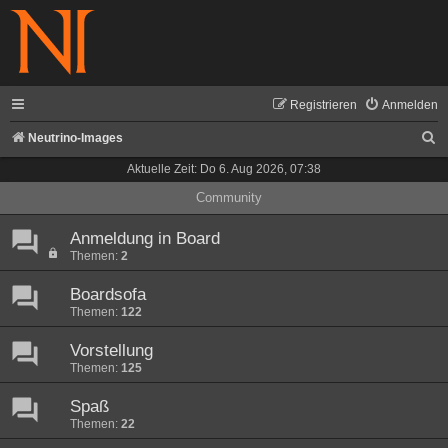
Registrieren
Anmelden
S
Neutrino-Images
u
Aktuelle Zeit: Do 6. Aug 2026, 07:38
c
Community
h
Anmeldung in Board
e
Themen:
2
Boardsofa
Themen:
122
Vorstellung
Themen:
125
Spaß
Themen:
22