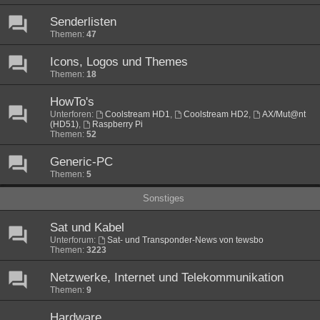
Senderlisten
Themen:
47
Icons, Logos und Themes
Themen:
18
HowTo's
Unterforen:
Coolstream HD1
,
Coolstream HD2
,
AX/Mut@nt
(HD51)
,
Raspberry Pi
Themen:
52
Generic-PC
Themen:
5
Sonstiges
Sat und Kabel
Unterforum:
Sat- und Transponder-News von tewsbo
Themen:
3223
Netzwerke, Internet und Telekommunikation
Themen:
9
Hardware