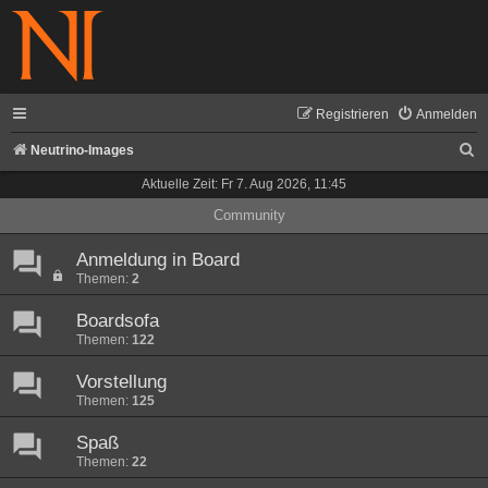
Registrieren
Anmelden
S
Neutrino-Images
u
Aktuelle Zeit: Fr 7. Aug 2026, 11:45
c
Community
h
Anmeldung in Board
e
Themen:
2
Boardsofa
Themen:
122
Vorstellung
Themen:
125
Spaß
Themen:
22