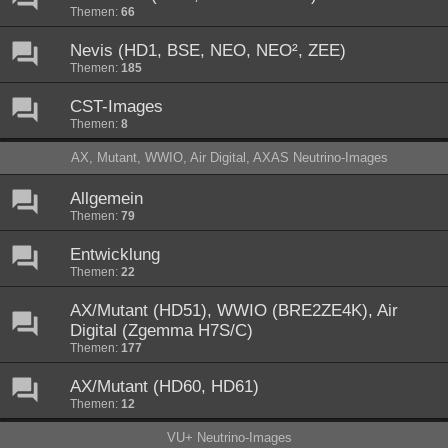
Themen:
66
Nevis (HD1, BSE, NEO, NEO², ZEE)
Themen:
185
CST-Images
Themen:
8
AX, Mutant, WWIO, Air Digital, AXAS Neutrino-Images
Allgemein
Themen:
79
Entwicklung
Themen:
22
AX/Mutant (HD51), WWIO (BRE2ZE4K), Air
Digital (Zgemma H7S/C)
Themen:
177
AX/Mutant (HD60, HD61)
Themen:
12
VU+ Neutrino-Images