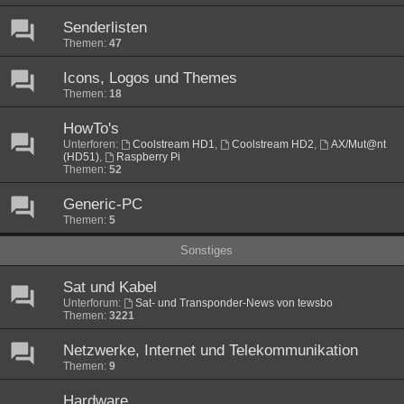
Senderlisten
Themen:
47
Icons, Logos und Themes
Themen:
18
HowTo's
Unterforen:
Coolstream HD1
,
Coolstream HD2
,
AX/Mut@nt
(HD51)
,
Raspberry Pi
Themen:
52
Generic-PC
Themen:
5
Sonstiges
Sat und Kabel
Unterforum:
Sat- und Transponder-News von tewsbo
Themen:
3221
Netzwerke, Internet und Telekommunikation
Themen:
9
Hardware