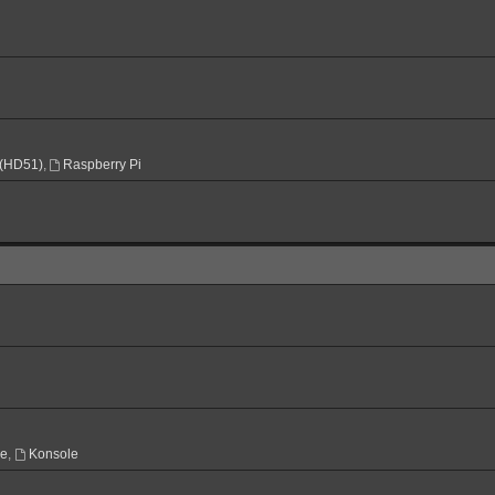
(HD51)
,
Raspberry Pi
ne
,
Konsole