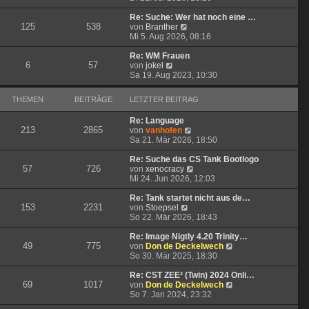
u
e
g
i
e
r
t
Re: Suche: Wer hat noch eine …
125
538
s
N
B
r
von
Branther
t
e
e
a
Mi 5. Aug 2026, 08:16
e
u
i
g
r
e
t
Re: WM Frauen
6
57
N
B
s
r
von
jokel
e
e
t
a
Sa 19. Aug 2023, 10:30
u
i
e
g
e
t
r
THEMEN
BEITRÄGE
LETZTER BEITRAG
s
r
B
t
a
e
Re: Language
e
g
i
213
2865
N
von
vanhofen
r
t
e
Sa 21. Mär 2026, 18:50
B
r
u
e
a
e
Re: Suche das CS Tank Bootlogo
i
g
57
726
s
N
von
xenocracy
t
t
e
Mi 24. Jun 2026, 12:03
r
e
u
a
r
e
Re: Tank startet nicht aus de…
g
153
2231
N
B
s
von
Stoepsel
e
e
t
So 22. Mär 2026, 18:43
u
i
e
e
t
r
Re: Image Nigtly 4.20 Trinity…
49
775
s
r
B
N
von
Don de Deckelwech
t
a
e
e
So 30. Mär 2025, 18:30
e
g
i
u
r
t
e
Re: CST ZEE² (Twin) 2024 Onli…
69
1017
B
r
s
N
von
Don de Deckelwech
e
a
t
e
So 7. Jan 2024, 23:32
i
g
e
u