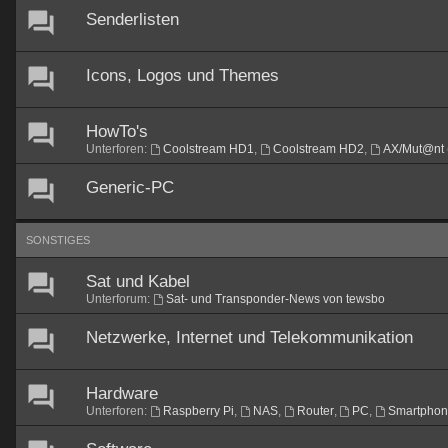
Senderlisten
Icons, Logos und Themes
HowTo's
Unterforen:
Coolstream HD1
,
Coolstream HD2
,
AX/Mut@nt 
Generic-PC
SONSTIGES
Sat und Kabel
Unterforum:
Sat- und Transponder-News von tewsbo
Netzwerke, Internet und Telekommunikation
Hardware
Unterforen:
Raspberry Pi
,
NAS
,
Router
,
PC
,
Smartpho