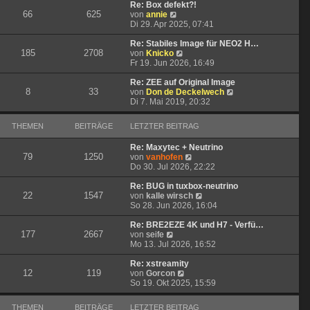
t
r
e
Re: Box defekt?!
66
625
N
r
B
s
von
annie
e
a
e
t
Di 29. Apr 2025, 07:41
u
g
i
e
e
t
r
Re: Stabiles Image für NEO2 H…
185
2708
s
N
r
B
von
Knicko
t
e
a
e
Fr 19. Jun 2026, 16:49
e
u
g
i
r
e
t
Re: ZEE auf Original Image
8
33
B
s
r
N
von
Don de Deckelwech
e
t
a
e
Di 7. Mai 2019, 20:32
i
e
g
u
t
r
e
THEMEN
BEITRÄGE
LETZTER BEITRAG
r
B
s
a
e
t
Re: Maxytec + Neutrino
g
i
e
79
1250
N
von
vanhofen
t
r
e
Do 30. Jul 2026, 22:22
r
B
u
a
e
e
Re: BUG in tuxbox-neutrino
g
i
22
1547
s
N
von
kalle wirsch
t
t
e
So 28. Jun 2026, 16:04
r
e
u
a
r
e
Re: BRE2EZE 4K und H7 - Verfü…
g
177
2667
N
B
s
von
seife
e
e
t
Mo 13. Jul 2026, 16:52
u
i
e
e
t
r
Re: xstreamity
12
119
s
N
r
B
von
Gorcon
t
e
a
e
So 19. Okt 2025, 15:59
e
u
g
i
r
e
t
THEMEN
BEITRÄGE
LETZTER BEITRAG