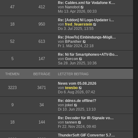
t
r
e
Re: Cables.xml für Vodafone K…
47
412
r
B
N
s
von
Nanobot
a
e
e
t
Mo 13. Apr 2026, 00:33
g
i
u
e
t
e
r
Re: [Addon] NI Logo-Updater i…
18
950
r
s
B
N
von
fred_feuerstein
a
t
e
e
Do 3. Jul 2025, 13:55
g
e
i
u
r
t
e
Re: [HowTo] Einbindungs-Mögli…
52
613
B
r
N
s
von
BPanther
e
a
e
t
Fr 1. Mär 2024, 22:18
i
g
u
e
t
e
r
Re: Ni für Smartphones+ATV-Bo…
5
147
N
r
s
B
von
Gorcon
e
a
t
e
Sa 28. Jun 2025, 10:36
u
g
e
i
e
r
t
THEMEN
BEITRÄGE
LETZTER BEITRAG
s
B
r
t
e
a
News vom 05.08.2026
e
i
g
3223
3471
N
von
tewsbo
r
t
e
Do 6. Aug 2026, 07:42
B
r
u
e
a
e
Re: ddnss.de offline!?
i
g
9
34
N
s
von
jokel
t
e
t
Di 10. Jun 2025, 13:10
r
u
e
a
e
r
Re: Decoder für IR-Signale vo…
g
18
144
s
N
B
von
tannen
t
e
e
Fr 22. Nov 2024, 09:40
e
u
i
r
e
t
ThunderSoft GIF Converter 5.7…