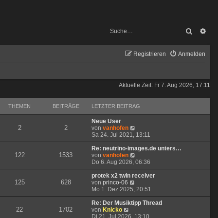
Suche
Erw
Registrieren
Anmelden
Aktuelle Zeit: Fr 7. Aug 2026, 17:11
THEMEN
BEITRÄGE
LETZTER BEITRAG
Neue User
2
2
N
von
vanhofen
e
Sa 24. Jul 2021, 13:11
u
e
Re: neutrino-images.de unters…
122
1533
s
N
von
vanhofen
t
e
Do 6. Aug 2026, 06:36
e
u
r
e
protek x2 twin receiver
125
628
N
B
s
von
princo-06
e
e
t
Mo 1. Dez 2025, 20:51
u
i
e
e
t
r
Re: Der Musiktipp Thread
22
1702
N
s
r
B
von
Knicko
e
t
a
e
Di 21. Jul 2026, 13:10