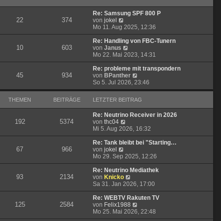
B
s
r
e
t
a
Re: Samsung SPF 800 P
i
e
g
22
374
N
von
jokel
t
r
e
Mo 11. Aug 2025, 12:36
r
B
u
a
e
e
Re: Handling von FBC-Tunern
g
i
10
603
s
N
von
Janus
t
t
e
Mo 22. Mai 2023, 14:31
r
e
u
a
r
e
Re: probleme mit transpondern
g
45
934
B
s
N
von
BPanther
e
t
e
So 5. Jul 2026, 23:46
i
e
u
t
r
e
THEMEN
BEITRÄGE
LETZTER BEITRAG
r
B
s
a
e
t
Re: Neutrino Receiver in 2026
g
i
e
192
5374
N
von
thc04
t
r
e
Mi 5. Aug 2026, 16:32
r
B
u
a
e
e
Re: Tank bleibt bei "Starting…
g
i
67
966
N
s
von
jokel
t
e
t
Mo 29. Sep 2025, 12:26
r
u
e
a
e
r
Re: Neutrino Mediathek
g
93
2134
s
B
N
von
Knicko
t
e
e
Sa 31. Jan 2026, 17:00
e
i
u
r
t
e
Re: WEBTV Rakuten TV
125
2584
B
r
s
N
von
Felix1988
e
a
t
e
Mo 25. Mai 2026, 22:48
i
g
e
u