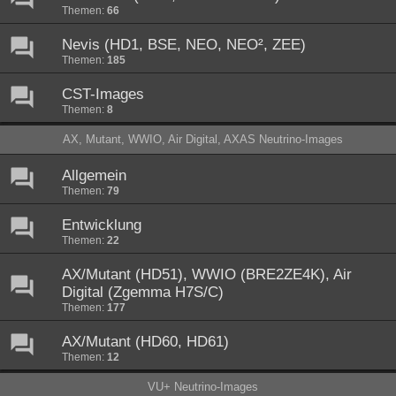
Themen:
66
Nevis (HD1, BSE, NEO, NEO², ZEE)
Themen:
185
CST-Images
Themen:
8
AX, Mutant, WWIO, Air Digital, AXAS Neutrino-Images
Allgemein
Themen:
79
Entwicklung
Themen:
22
AX/Mutant (HD51), WWIO (BRE2ZE4K), Air
Digital (Zgemma H7S/C)
Themen:
177
AX/Mutant (HD60, HD61)
Themen:
12
VU+ Neutrino-Images