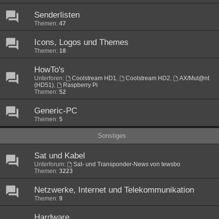
Senderlisten
Themen:
47
Icons, Logos und Themes
Themen:
18
HowTo's
Unterforen:
Coolstream HD1
,
Coolstream HD2
,
AX/Mut@nt
(HD51)
,
Raspberry Pi
Themen:
52
Generic-PC
Themen:
5
Sonstiges
Sat und Kabel
Unterforum:
Sat- und Transponder-News von tewsbo
Themen:
3223
Netzwerke, Internet und Telekommunikation
Themen:
9
Hardware