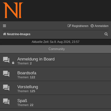
Registrieren
Anmelden
S
Neutrino-Images
u
Aktuelle Zeit: Sa 8. Aug 2026, 23:57
c
Community
h
Anmeldung in Board
e
Themen:
2
Boardsofa
Themen:
122
Vorstellung
Themen:
125
Spaß
Themen:
22