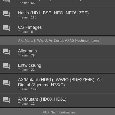
Themen:
66
Nevis (HD1, BSE, NEO, NEO², ZEE)
Themen:
185
CST-Images
Themen:
8
AX, Mutant, WWIO, Air Digital, AXAS Neutrino-Images
Allgemein
Themen:
79
Entwicklung
Themen:
22
AX/Mutant (HD51), WWIO (BRE2ZE4K), Air
Digital (Zgemma H7S/C)
Themen:
177
AX/Mutant (HD60, HD61)
Themen:
12
VU+ Neutrino-Images