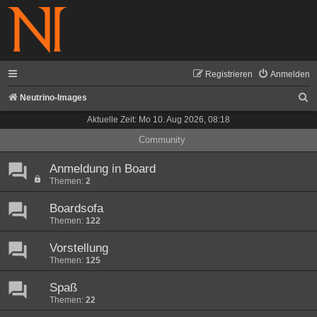
Registrieren
Anmelden
S
Neutrino-Images
u
Aktuelle Zeit: Mo 10. Aug 2026, 08:18
c
Community
h
Anmeldung in Board
e
Themen:
2
Boardsofa
Themen:
122
Vorstellung
Themen:
125
Spaß
Themen:
22