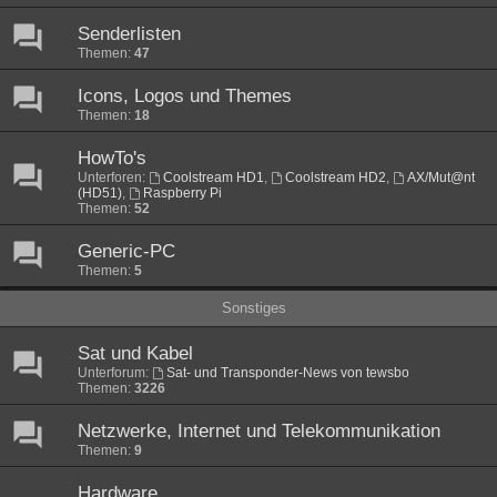
Senderlisten
Themen:
47
Icons, Logos und Themes
Themen:
18
HowTo's
Unterforen:
Coolstream HD1
,
Coolstream HD2
,
AX/Mut@nt
(HD51)
,
Raspberry Pi
Themen:
52
Generic-PC
Themen:
5
Sonstiges
Sat und Kabel
Unterforum:
Sat- und Transponder-News von tewsbo
Themen:
3226
Netzwerke, Internet und Telekommunikation
Themen:
9
Hardware