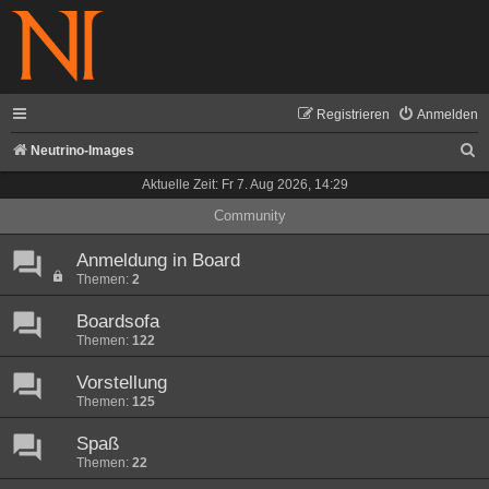
Registrieren
Anmelden
S
Neutrino-Images
u
Aktuelle Zeit: Fr 7. Aug 2026, 14:29
c
Community
h
Anmeldung in Board
e
Themen:
2
Boardsofa
Themen:
122
Vorstellung
Themen:
125
Spaß
Themen:
22