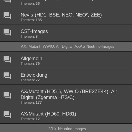
Themen:
66
Nevis (HD1, BSE, NEO, NEO², ZEE)
Themen:
185
CST-Images
Themen:
8
AX, Mutant, WWIO, Air Digital, AXAS Neutrino-Images
Allgemein
Themen:
79
Entwicklung
Themen:
22
AX/Mutant (HD51), WWIO (BRE2ZE4K), Air
Digital (Zgemma H7S/C)
Themen:
177
AX/Mutant (HD60, HD61)
Themen:
12
VU+ Neutrino-Images