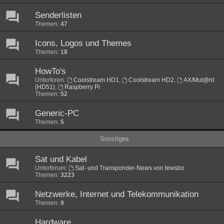
Senderlisten
Themen:
47
Icons, Logos und Themes
Themen:
18
HowTo's
Unterforen:
Coolstream HD1
,
Coolstream HD2
,
AX/Mut@nt
(HD51)
,
Raspberry Pi
Themen:
52
Generic-PC
Themen:
5
Sonstiges
Sat und Kabel
Unterforum:
Sat- und Transponder-News von tewsbo
Themen:
3223
Netzwerke, Internet und Telekommunikation
Themen:
9
Hardware