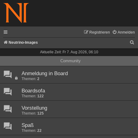
Registrieren
Anmelden
S
Neutrino-Images
u
Aktuelle Zeit: Fr 7. Aug 2026, 06:10
c
Community
h
Anmeldung in Board
e
Themen:
2
Boardsofa
Themen:
122
Vorstellung
Themen:
125
Spaß
Themen:
22