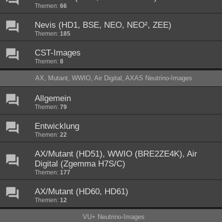
Themen:
66
Nevis (HD1, BSE, NEO, NEO², ZEE)
Themen:
185
CST-Images
Themen:
8
AX, Mutant, WWIO, Air Digital, AXAS Neutrino-Images
Allgemein
Themen:
79
Entwicklung
Themen:
22
AX/Mutant (HD51), WWIO (BRE2ZE4K), Air
Digital (Zgemma H7S/C)
Themen:
177
AX/Mutant (HD60, HD61)
Themen:
12
VU+ Neutrino-Images