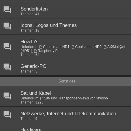
Senderlisten
Themen:
47
Icons, Logos und Themes
Themen:
18
HowTo's
Unterforen:
Coolstream HD1
,
Coolstream HD2
,
AX/Mut@nt
(HD51)
,
Raspberry Pi
Themen:
52
Generic-PC
Themen:
5
Sonstiges
Sat und Kabel
Unterforum:
Sat- und Transponder-News von tewsbo
Themen:
3223
Netzwerke, Internet und Telekommunikation
Themen:
9
Hardware