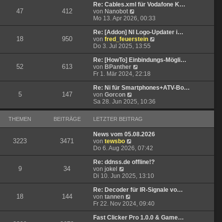
t
r
e
Re: Cables.xml für Vodafone K…
47
412
r
B
N
s
von
Nanobot
a
e
e
t
Mo 13. Apr 2026, 00:33
g
i
u
e
t
e
r
Re: [Addon] NI Logo-Updater i…
18
950
r
s
B
N
von
fred_feuerstein
a
t
e
e
Do 3. Jul 2025, 13:55
g
e
i
u
r
t
e
Re: [HowTo] Einbindungs-Mögli…
52
613
B
r
N
s
von
BPanther
e
a
e
t
Fr 1. Mär 2024, 22:18
i
g
u
e
t
e
r
Re: Ni für Smartphones+ATV-Bo…
5
147
N
r
s
B
von
Gorcon
e
a
t
e
Sa 28. Jun 2025, 10:36
u
g
e
i
e
r
t
THEMEN
BEITRÄGE
LETZTER BEITRAG
s
B
r
t
e
a
News vom 05.08.2026
e
i
g
3223
3471
N
von
tewsbo
r
t
e
Do 6. Aug 2026, 07:42
B
r
u
e
a
e
Re: ddnss.de offline!?
i
g
9
34
N
s
von
jokel
t
e
t
Di 10. Jun 2025, 13:10
r
u
e
a
e
r
Re: Decoder für IR-Signale vo…
g
18
144
s
N
B
von
tannen
t
e
e
Fr 22. Nov 2024, 09:40
e
u
i
r
e
t
Fast Clicker Pro 1.0.0 & Game…