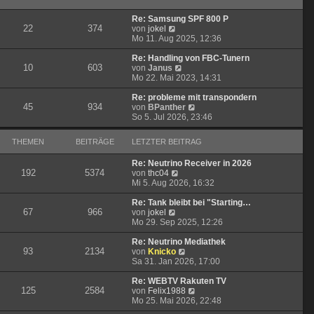
B
s
r
e
t
a
Re: Samsung SPF 800 P
i
e
g
22
374
N
von
jokel
t
r
e
Mo 11. Aug 2025, 12:36
r
B
u
a
e
e
Re: Handling von FBC-Tunern
g
i
10
603
s
N
von
Janus
t
t
e
Mo 22. Mai 2023, 14:31
r
e
u
a
r
e
Re: probleme mit transpondern
g
45
934
B
s
N
von
BPanther
e
t
e
So 5. Jul 2026, 23:46
i
e
u
t
r
e
THEMEN
BEITRÄGE
LETZTER BEITRAG
r
B
s
a
e
t
Re: Neutrino Receiver in 2026
g
i
e
192
5374
N
von
thc04
t
r
e
Mi 5. Aug 2026, 16:32
r
B
u
a
e
e
Re: Tank bleibt bei "Starting…
g
i
67
966
N
s
von
jokel
t
e
t
Mo 29. Sep 2025, 12:26
r
u
e
a
e
r
Re: Neutrino Mediathek
g
93
2134
s
B
N
von
Knicko
t
e
e
Sa 31. Jan 2026, 17:00
e
i
u
r
t
e
Re: WEBTV Rakuten TV
125
2584
B
r
s
N
von
Felix1988
e
a
t
e
Mo 25. Mai 2026, 22:48
i
g
e
u