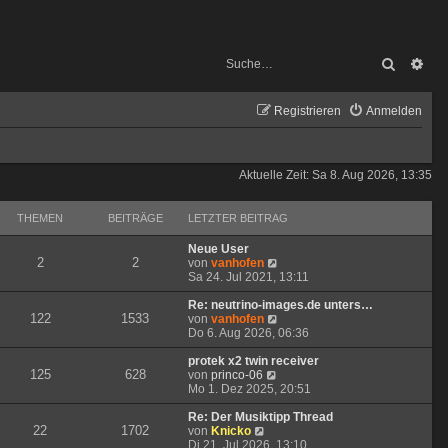
Suche
Erw
Registrieren
Anmelden
Aktuelle Zeit: Sa 8. Aug 2026, 13:35
THEMEN
BEITRÄGE
LETZTER BEITRAG
Neue User
2
2
N
von
vanhofen
e
Sa 24. Jul 2021, 13:11
u
e
Re: neutrino-images.de unters…
122
1533
s
N
von
vanhofen
t
e
Do 6. Aug 2026, 06:36
e
u
r
e
protek x2 twin receiver
125
628
N
B
s
von
princo-06
e
e
t
Mo 1. Dez 2025, 20:51
u
i
e
e
t
r
Re: Der Musiktipp Thread
22
1702
N
s
r
B
von
Knicko
e
t
a
e
Di 21. Jul 2026, 13:10