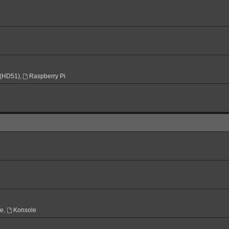
(HD51)
,
Raspberry Pi
ne
,
Konsole