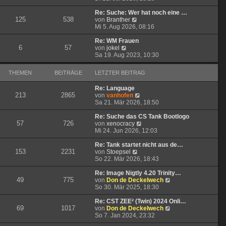
u
e
g
i
e
r
t
Re: Suche: Wer hat noch eine …
125
538
s
N
B
r
von
Branther
t
e
e
a
Mi 5. Aug 2026, 08:16
e
u
i
g
r
e
t
Re: WM Frauen
6
57
N
B
s
r
von
jokel
e
e
t
a
Sa 19. Aug 2023, 10:30
u
i
e
g
e
t
r
THEMEN
BEITRÄGE
LETZTER BEITRAG
s
r
B
t
a
e
Re: Language
e
g
i
213
2865
N
von
vanhofen
r
t
e
Sa 21. Mär 2026, 18:50
B
r
u
e
a
e
Re: Suche das CS Tank Bootlogo
i
g
57
726
s
N
von
xenocracy
t
t
e
Mi 24. Jun 2026, 12:03
r
e
u
a
r
e
Re: Tank startet nicht aus de…
g
153
2231
N
B
s
von
Stoepsel
e
e
t
So 22. Mär 2026, 18:43
u
i
e
e
t
r
Re: Image Nigtly 4.20 Trinity…
49
775
s
r
B
N
von
Don de Deckelwech
t
a
e
e
So 30. Mär 2025, 18:30
e
g
i
u
r
t
e
Re: CST ZEE² (Twin) 2024 Onli…
69
1017
B
r
s
N
von
Don de Deckelwech
e
a
t
e
So 7. Jan 2024, 23:32
i
g
e
u