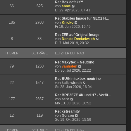
t
r
e
Re: Box defekt?!
66
625
N
r
B
s
von
annie
e
a
e
t
Di 29. Apr 2025, 07:41
u
g
i
e
e
t
r
Re: Stabiles Image für NEO2 H…
185
2708
s
N
r
B
von
Knicko
t
e
a
e
Fr 19. Jun 2026, 16:49
e
u
g
i
r
e
t
Re: ZEE auf Original Image
8
33
B
s
r
N
von
Don de Deckelwech
e
t
a
e
Di 7. Mai 2019, 20:32
i
e
g
u
t
r
e
THEMEN
BEITRÄGE
LETZTER BEITRAG
r
B
s
a
e
t
Re: Maxytec + Neutrino
g
i
e
79
1250
N
von
vanhofen
t
r
e
Do 30. Jul 2026, 22:22
r
B
u
a
e
e
Re: BUG in tuxbox-neutrino
g
i
22
1547
s
N
von
kalle wirsch
t
t
e
So 28. Jun 2026, 16:04
r
e
u
a
r
e
Re: BRE2EZE 4K und H7 - Verfü…
g
177
2667
N
B
s
von
seife
e
e
t
Mo 13. Jul 2026, 16:52
u
i
e
e
t
r
Re: xstreamity
12
119
s
N
r
B
von
Gorcon
t
e
a
e
So 19. Okt 2025, 15:59
e
u
g
i
r
e
t
THEMEN
BEITRÄGE
LETZTER BEITRAG