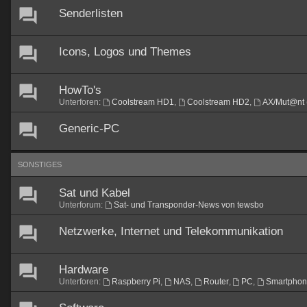
Senderlisten
Icons, Logos und Themes
HowTo's
Unterforen:
Coolstream HD1
,
Coolstream HD2
,
AX/Mut@nt 
Generic-PC
SONSTIGES
Sat und Kabel
Unterforum:
Sat- und Transponder-News von tewsbo
Netzwerke, Internet und Telekommunikation
Hardware
Unterforen:
Raspberry Pi
,
NAS
,
Router
,
PC
,
Smartpho