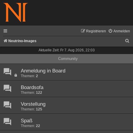
Registrieren
Anmelden
S
Neutrino-Images
u
Aktuelle Zeit: Fr 7. Aug 2026, 22:03
c
Community
h
Anmeldung in Board
e
Themen:
2
Boardsofa
Themen:
122
Vorstellung
Themen:
125
Spaß
Themen:
22