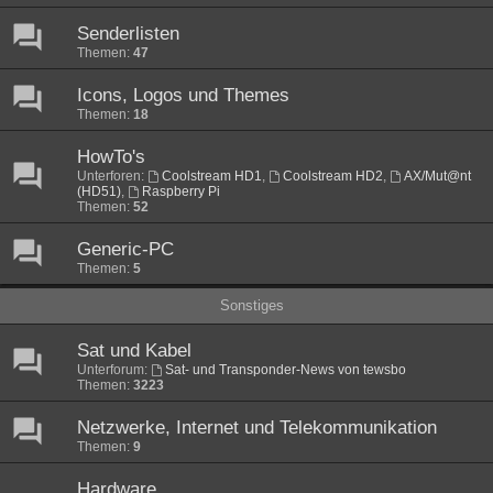
Senderlisten
Themen:
47
Icons, Logos und Themes
Themen:
18
HowTo's
Unterforen:
Coolstream HD1
,
Coolstream HD2
,
AX/Mut@nt
(HD51)
,
Raspberry Pi
Themen:
52
Generic-PC
Themen:
5
Sonstiges
Sat und Kabel
Unterforum:
Sat- und Transponder-News von tewsbo
Themen:
3223
Netzwerke, Internet und Telekommunikation
Themen:
9
Hardware