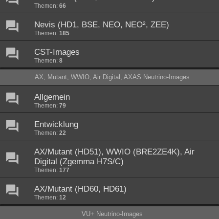
Themen:
66
Nevis (HD1, BSE, NEO, NEO², ZEE)
Themen:
185
CST-Images
Themen:
8
AX, Mutant, WWIO, Air Digital, AXAS Neutrino-Images
Allgemein
Themen:
79
Entwicklung
Themen:
22
AX/Mutant (HD51), WWIO (BRE2ZE4K), Air
Digital (Zgemma H7S/C)
Themen:
177
AX/Mutant (HD60, HD61)
Themen:
12
VU+ Neutrino-Images