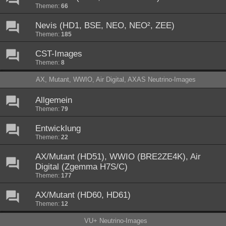
Themen:
66
Nevis (HD1, BSE, NEO, NEO², ZEE)
Themen:
185
CST-Images
Themen:
8
AX, Mutant, WWIO, Air Digital, AXAS Neutrino-Images
Allgemein
Themen:
79
Entwicklung
Themen:
22
AX/Mutant (HD51), WWIO (BRE2ZE4K), Air
Digital (Zgemma H7S/C)
Themen:
177
AX/Mutant (HD60, HD61)
Themen:
12
VU+ Neutrino-Images