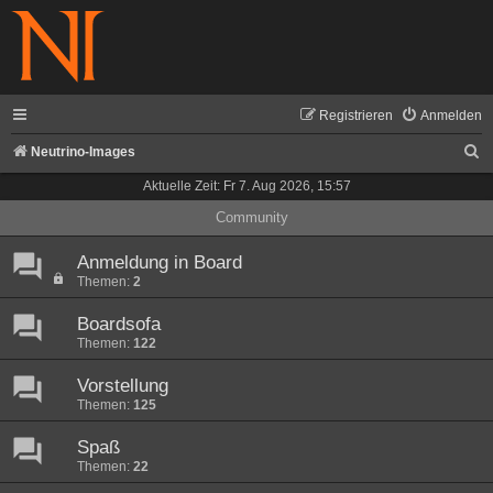
Registrieren
Anmelden
S
Neutrino-Images
u
Aktuelle Zeit: Fr 7. Aug 2026, 15:57
c
Community
h
Anmeldung in Board
e
Themen:
2
Boardsofa
Themen:
122
Vorstellung
Themen:
125
Spaß
Themen:
22