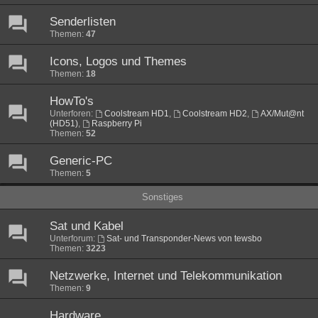
Senderlisten
Themen:
47
Icons, Logos und Themes
Themen:
18
HowTo's
Unterforen:
Coolstream HD1
,
Coolstream HD2
,
AX/Mut@nt
(HD51)
,
Raspberry Pi
Themen:
52
Generic-PC
Themen:
5
Sonstiges
Sat und Kabel
Unterforum:
Sat- und Transponder-News von tewsbo
Themen:
3223
Netzwerke, Internet und Telekommunikation
Themen:
9
Hardware