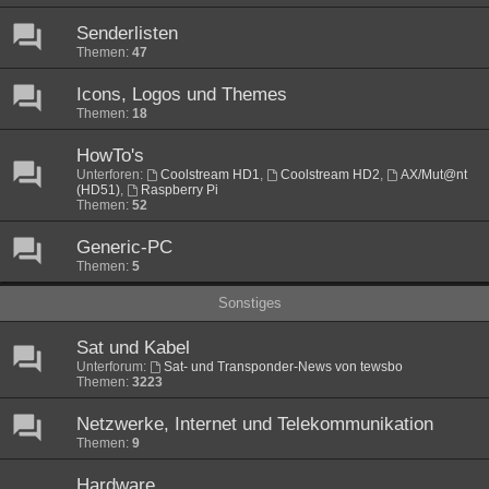
Senderlisten
Themen:
47
Icons, Logos und Themes
Themen:
18
HowTo's
Unterforen:
Coolstream HD1
,
Coolstream HD2
,
AX/Mut@nt
(HD51)
,
Raspberry Pi
Themen:
52
Generic-PC
Themen:
5
Sonstiges
Sat und Kabel
Unterforum:
Sat- und Transponder-News von tewsbo
Themen:
3223
Netzwerke, Internet und Telekommunikation
Themen:
9
Hardware