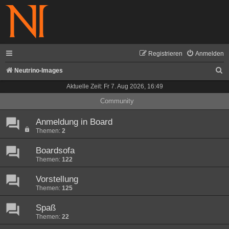
Registrieren
Anmelden
S
Neutrino-Images
u
Aktuelle Zeit: Fr 7. Aug 2026, 16:49
c
Community
h
Anmeldung in Board
e
Themen:
2
Boardsofa
Themen:
122
Vorstellung
Themen:
125
Spaß
Themen:
22