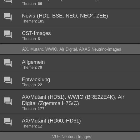
Themen:
66
Nevis (HD1, BSE, NEO, NEO², ZEE)
Themen:
185
CST-Images
Themen:
8
AX, Mutant, WWIO, Air Digital, AXAS Neutrino-Images
Allgemein
Themen:
79
Entwicklung
Themen:
22
AX/Mutant (HD51), WWIO (BRE2ZE4K), Air
Digital (Zgemma H7S/C)
Themen:
177
AX/Mutant (HD60, HD61)
Themen:
12
VU+ Neutrino-Images