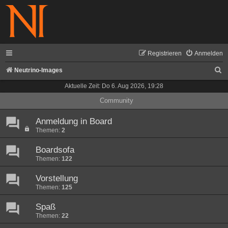
Registrieren
Anmelden
S
Neutrino-Images
u
Aktuelle Zeit: Do 6. Aug 2026, 19:28
c
Community
h
Anmeldung in Board
e
Themen:
2
Boardsofa
Themen:
122
Vorstellung
Themen:
125
Spaß
Themen:
22