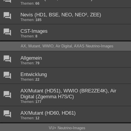
Themen:
66
Nevis (HD1, BSE, NEO, NEO², ZEE)
Themen:
185
CST-Images
Themen:
8
AX, Mutant, WWIO, Air Digital, AXAS Neutrino-Images
Allgemein
Themen:
79
Entwicklung
Themen:
22
AX/Mutant (HD51), WWIO (BRE2ZE4K), Air
Digital (Zgemma H7S/C)
Themen:
177
AX/Mutant (HD60, HD61)
Themen:
12
VU+ Neutrino-Images