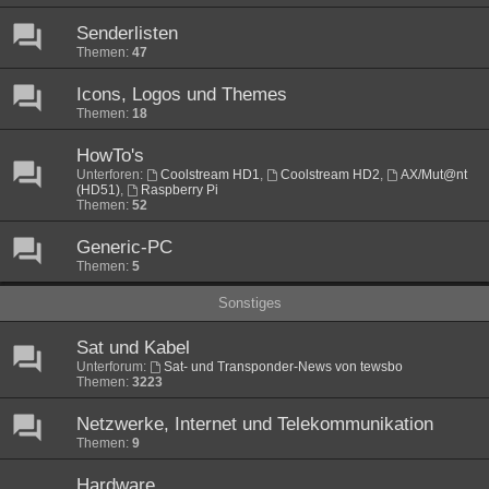
Senderlisten
Themen:
47
Icons, Logos und Themes
Themen:
18
HowTo's
Unterforen:
Coolstream HD1
,
Coolstream HD2
,
AX/Mut@nt
(HD51)
,
Raspberry Pi
Themen:
52
Generic-PC
Themen:
5
Sonstiges
Sat und Kabel
Unterforum:
Sat- und Transponder-News von tewsbo
Themen:
3223
Netzwerke, Internet und Telekommunikation
Themen:
9
Hardware