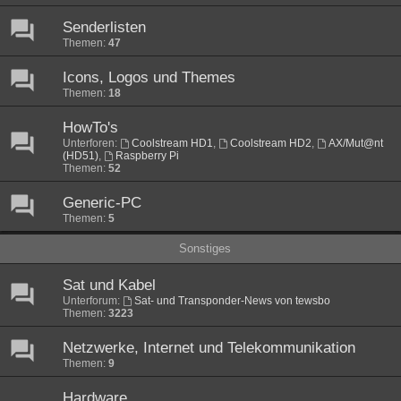
Senderlisten
Themen:
47
Icons, Logos und Themes
Themen:
18
HowTo's
Unterforen:
Coolstream HD1
,
Coolstream HD2
,
AX/Mut@nt
(HD51)
,
Raspberry Pi
Themen:
52
Generic-PC
Themen:
5
Sonstiges
Sat und Kabel
Unterforum:
Sat- und Transponder-News von tewsbo
Themen:
3223
Netzwerke, Internet und Telekommunikation
Themen:
9
Hardware