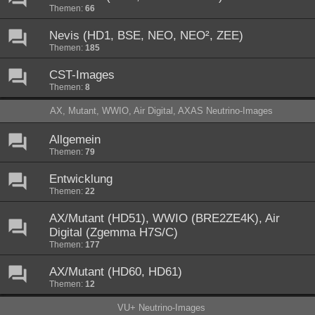
Themen:
66
Nevis (HD1, BSE, NEO, NEO², ZEE)
Themen:
185
CST-Images
Themen:
8
AX, Mutant, WWIO, Air Digital, AXAS Neutrino-Images
Allgemein
Themen:
79
Entwicklung
Themen:
22
AX/Mutant (HD51), WWIO (BRE2ZE4K), Air
Digital (Zgemma H7S/C)
Themen:
177
AX/Mutant (HD60, HD61)
Themen:
12
VU+ Neutrino-Images