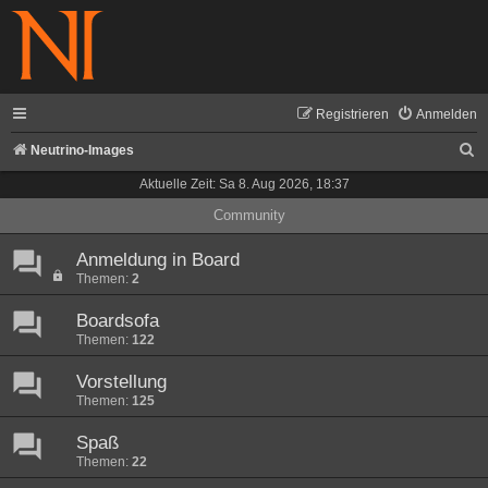
Registrieren
Anmelden
S
Neutrino-Images
u
Aktuelle Zeit: Sa 8. Aug 2026, 18:37
c
Community
h
Anmeldung in Board
e
Themen:
2
Boardsofa
Themen:
122
Vorstellung
Themen:
125
Spaß
Themen:
22