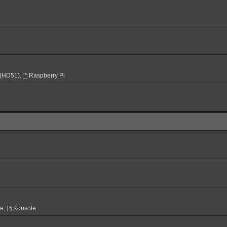
(HD51)
,
Raspberry Pi
ne
,
Konsole