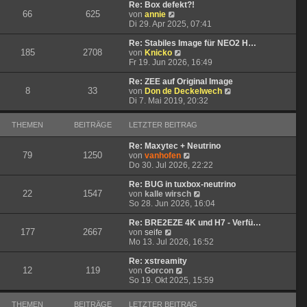
t
r
e
Re: Box defekt?!
66
625
N
r
B
s
von
annie
e
a
e
t
Di 29. Apr 2025, 07:41
u
g
i
e
e
t
r
Re: Stabiles Image für NEO2 H…
185
2708
s
N
r
B
von
Knicko
t
e
a
e
Fr 19. Jun 2026, 16:49
e
u
g
i
r
e
t
Re: ZEE auf Original Image
8
33
B
s
r
N
von
Don de Deckelwech
e
t
a
e
Di 7. Mai 2019, 20:32
i
e
g
u
t
r
e
THEMEN
BEITRÄGE
LETZTER BEITRAG
r
B
s
a
e
t
Re: Maxytec + Neutrino
g
i
e
79
1250
N
von
vanhofen
t
r
e
Do 30. Jul 2026, 22:22
r
B
u
a
e
e
Re: BUG in tuxbox-neutrino
g
i
22
1547
s
N
von
kalle wirsch
t
t
e
So 28. Jun 2026, 16:04
r
e
u
a
r
e
Re: BRE2EZE 4K und H7 - Verfü…
g
177
2667
N
B
s
von
seife
e
e
t
Mo 13. Jul 2026, 16:52
u
i
e
e
t
r
Re: xstreamity
12
119
s
N
r
B
von
Gorcon
t
e
a
e
So 19. Okt 2025, 15:59
e
u
g
i
r
e
t
THEMEN
BEITRÄGE
LETZTER BEITRAG