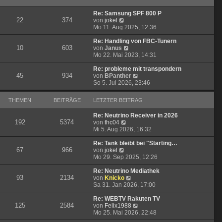
B
s
r
e
t
a
Re: Samsung SPF 800 P
i
e
g
22
374
N
von
jokel
t
r
e
Mo 11. Aug 2025, 12:36
r
B
u
a
e
e
Re: Handling von FBC-Tunern
g
i
10
603
s
N
von
Janus
t
t
e
Mo 22. Mai 2023, 14:31
r
e
u
a
r
e
Re: probleme mit transpondern
g
45
934
B
s
N
von
BPanther
e
t
e
So 5. Jul 2026, 23:46
i
e
u
t
r
e
THEMEN
BEITRÄGE
LETZTER BEITRAG
r
B
s
a
e
t
Re: Neutrino Receiver in 2026
g
i
e
192
5374
N
von
thc04
t
r
e
Mi 5. Aug 2026, 16:32
r
B
u
a
e
e
Re: Tank bleibt bei "Starting…
g
i
67
966
N
s
von
jokel
t
e
t
Mo 29. Sep 2025, 12:26
r
u
e
a
e
r
Re: Neutrino Mediathek
g
93
2134
s
B
N
von
Knicko
t
e
e
Sa 31. Jan 2026, 17:00
e
i
u
r
t
e
Re: WEBTV Rakuten TV
125
2584
B
r
s
N
von
Felix1988
e
a
t
e
Mo 25. Mai 2026, 22:48
i
g
e
u