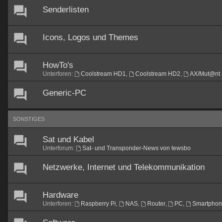
Senderlisten
Icons, Logos und Themes
HowTo's
Unterforen:
Coolstream HD1
,
Coolstream HD2
,
AX/Mut@nt 
Generic-PC
SONSTIGES
Sat und Kabel
Unterforum:
Sat- und Transponder-News von tewsbo
Netzwerke, Internet und Telekommunikation
Hardware
Unterforen:
Raspberry Pi
,
NAS
,
Router
,
PC
,
Smartpho