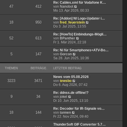
t
r
e
Re: Cables.xml für Vodafone K…
47
412
r
B
N
s
von
Nanobot
a
e
e
t
Mo 13. Apr 2026, 00:33
g
i
u
e
t
e
r
Re: [Addon] NI Logo-Updater i…
18
950
r
s
B
N
von
fred_feuerstein
a
t
e
e
Do 3. Jul 2025, 13:55
g
e
i
u
r
t
e
Re: [HowTo] Einbindungs-Mögli…
52
613
B
r
N
s
von
BPanther
e
a
e
t
Fr 1. Mär 2024, 22:18
i
g
u
e
t
e
r
Re: Ni für Smartphones+ATV-Bo…
5
147
N
r
s
B
von
Gorcon
e
a
t
e
Sa 28. Jun 2025, 10:36
u
g
e
i
e
r
t
THEMEN
BEITRÄGE
LETZTER BEITRAG
s
B
r
t
e
a
News vom 05.08.2026
e
i
g
3223
3471
N
von
tewsbo
r
t
e
Do 6. Aug 2026, 07:42
B
r
u
e
a
e
Re: ddnss.de offline!?
i
g
9
34
N
s
von
jokel
t
e
t
Di 10. Jun 2025, 13:10
r
u
e
a
e
r
Re: Decoder für IR-Signale vo…
g
18
144
s
N
B
von
tannen
t
e
e
Fr 22. Nov 2024, 09:40
e
u
i
r
e
t
ThunderSoft GIF Converter 5.7…