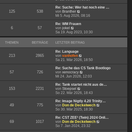
u
e
g
i
e
r
t
Re: Suche: Wer hat noch eine …
125
538
s
N
B
r
von
Branther
t
e
e
a
Mi 5. Aug 2026, 08:16
e
u
i
g
r
e
t
Re: WM Frauen
6
57
N
B
s
r
von
jokel
e
e
t
a
Sa 19. Aug 2023, 10:30
u
i
e
g
e
t
r
THEMEN
BEITRÄGE
LETZTER BEITRAG
s
r
B
t
a
e
Re: Language
e
g
i
213
2865
N
von
vanhofen
r
t
e
Sa 21. Mär 2026, 18:50
B
r
u
e
a
e
Re: Suche das CS Tank Bootlogo
i
g
57
726
s
N
von
xenocracy
t
t
e
Mi 24. Jun 2026, 12:03
r
e
u
a
r
e
Re: Tank startet nicht aus de…
g
153
2231
N
B
s
von
Stoepsel
e
e
t
So 22. Mär 2026, 18:43
u
i
e
e
t
r
Re: Image Nigtly 4.20 Trinity…
49
775
s
r
B
N
von
Don de Deckelwech
t
a
e
e
So 30. Mär 2025, 18:30
e
g
i
u
r
t
e
Re: CST ZEE² (Twin) 2024 Onli…
69
1017
B
r
s
N
von
Don de Deckelwech
e
a
t
e
So 7. Jan 2024, 23:32
i
g
e
u