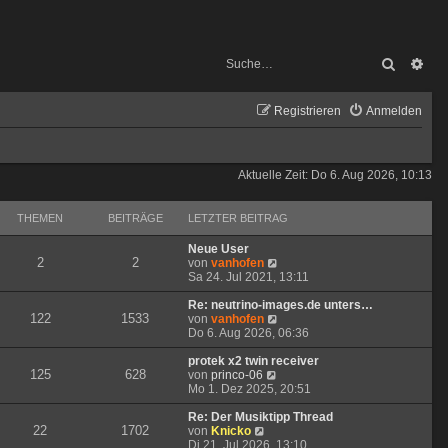
Suche
Erw
Registrieren
Anmelden
Aktuelle Zeit: Do 6. Aug 2026, 10:13
THEMEN
BEITRÄGE
LETZTER BEITRAG
Neue User
2
2
N
von
vanhofen
e
Sa 24. Jul 2021, 13:11
u
e
Re: neutrino-images.de unters…
122
1533
s
N
von
vanhofen
t
e
Do 6. Aug 2026, 06:36
e
u
r
e
protek x2 twin receiver
125
628
N
B
s
von
princo-06
e
e
t
Mo 1. Dez 2025, 20:51
u
i
e
e
t
r
Re: Der Musiktipp Thread
22
1702
N
s
r
B
von
Knicko
e
t
a
e
Di 21. Jul 2026, 13:10