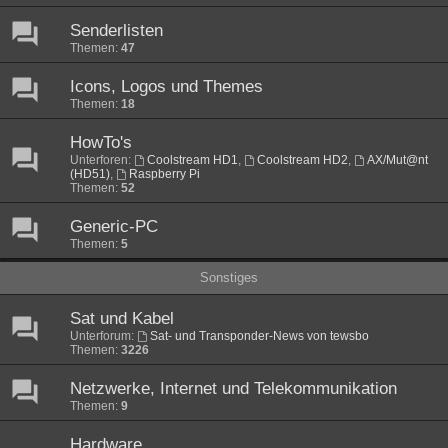
Senderlisten
Themen:
47
Icons, Logos und Themes
Themen:
18
HowTo's
Unterforen:
Coolstream HD1
,
Coolstream HD2
,
AX/Mut@nt
(HD51)
,
Raspberry Pi
Themen:
52
Generic-PC
Themen:
5
Sonstiges
Sat und Kabel
Unterforum:
Sat- und Transponder-News von tewsbo
Themen:
3226
Netzwerke, Internet und Telekommunikation
Themen:
9
Hardware