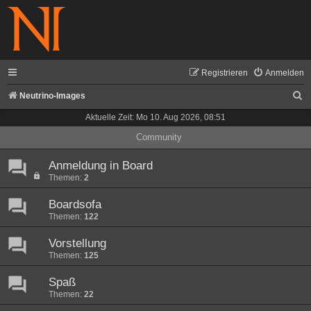
Registrieren
Anmelden
S
Neutrino-Images
u
Aktuelle Zeit: Mo 10. Aug 2026, 08:51
c
Community
h
Anmeldung in Board
e
Themen:
2
Boardsofa
Themen:
122
Vorstellung
Themen:
125
Spaß
Themen:
22