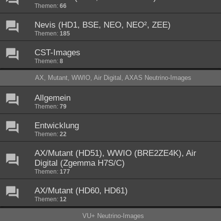
Themen:
66
Nevis (HD1, BSE, NEO, NEO², ZEE)
Themen:
185
CST-Images
Themen:
8
AX, Mutant, WWIO, Air Digital, AXAS Neutrino-Images
Allgemein
Themen:
79
Entwicklung
Themen:
22
AX/Mutant (HD51), WWIO (BRE2ZE4K), Air
Digital (Zgemma H7S/C)
Themen:
177
AX/Mutant (HD60, HD61)
Themen:
12
VU+ Neutrino-Images