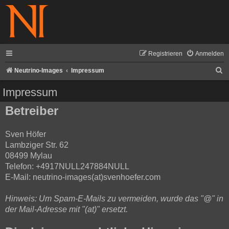
Registrieren
Anmelden
S
Neutrino-Images
Impressum
u
Impressum
c
Betreiber
h
e
Sven Höfer
Lambziger Str. 62
08499 Mylau
Telefon: +4917NULL247884NULL
E-Mail: neutrino-images(at)svenhoefer.com
Hinweis: Um Spam-E-Mails zu vermeiden, wurde das "@" in
der Mail-Adresse mit "(at)" ersetzt.