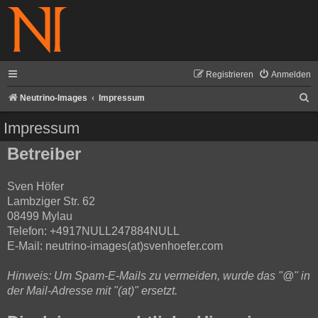
Registrieren
Anmelden
S
Neutrino-Images
Impressum
u
Impressum
c
Betreiber
h
e
Sven Höfer
Lambziger Str. 62
08499 Mylau
Telefon: +4917NULL247884NULL
E-Mail: neutrino-images(at)svenhoefer.com
Hinweis: Um Spam-E-Mails zu vermeiden, wurde das "@" in
der Mail-Adresse mit "(at)" ersetzt.