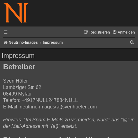
Registrieren
Anmelden
S
Neutrino-Images
Impressum
u
Impressum
c
Betreiber
h
e
Sven Höfer
Lambziger Str. 62
08499 Mylau
Telefon: +4917NULL247884NULL
E-Mail: neutrino-images(at)svenhoefer.com
Hinweis: Um Spam-E-Mails zu vermeiden, wurde das "@" in
der Mail-Adresse mit "(at)" ersetzt.