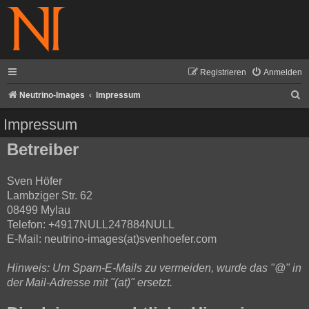
Registrieren
Anmelden
S
Neutrino-Images
Impressum
u
Impressum
c
Betreiber
h
e
Sven Höfer
Lambziger Str. 62
08499 Mylau
Telefon: +4917NULL247884NULL
E-Mail: neutrino-images(at)svenhoefer.com
Hinweis: Um Spam-E-Mails zu vermeiden, wurde das "@" in
der Mail-Adresse mit "(at)" ersetzt.