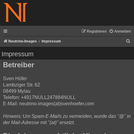
Registrieren
Anmelden
S
Neutrino-Images
Impressum
u
Impressum
c
Betreiber
h
e
Sven Höfer
Lambziger Str. 62
08499 Mylau
Telefon: +4917NULL247884NULL
E-Mail: neutrino-images(at)svenhoefer.com
Hinweis: Um Spam-E-Mails zu vermeiden, wurde das "@" in
der Mail-Adresse mit "(at)" ersetzt.