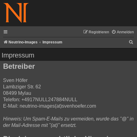
Registrieren
Anmelden
S
Neutrino-Images
Impressum
u
Impressum
c
Betreiber
h
e
Sven Höfer
Lambziger Str. 62
08499 Mylau
Telefon: +4917NULL247884NULL
E-Mail: neutrino-images(at)svenhoefer.com
Hinweis: Um Spam-E-Mails zu vermeiden, wurde das "@" in
der Mail-Adresse mit "(at)" ersetzt.