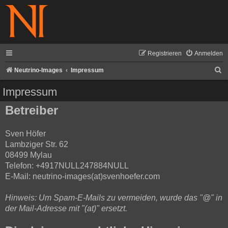
Registrieren
Anmelden
S
Neutrino-Images
Impressum
u
Impressum
c
Betreiber
h
e
Sven Höfer
Lambziger Str. 62
08499 Mylau
Telefon: +4917NULL247884NULL
E-Mail: neutrino-images(at)svenhoefer.com
Hinweis: Um Spam-E-Mails zu vermeiden, wurde das "@" in
der Mail-Adresse mit "(at)" ersetzt.