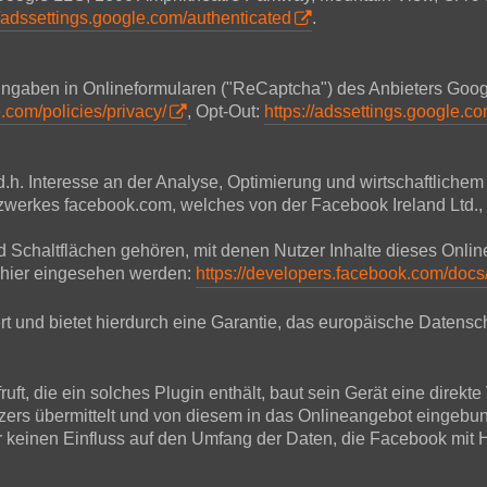
//adssettings.google.com/authenticated
.
 Eingaben in Onlineformularen ("ReCaptcha") des Anbieters Go
.com/policies/privacy/
, Opt-Out:
https://adssettings.google.c
d.h. Interesse an der Analyse, Optimierung und wirtschaftliche
Netzwerkes facebook.com, welches von der Facebook Ireland Ltd.
und Schaltflächen gehören, mit denen Nutzer Inhalte dieses Onl
 hier eingesehen werden:
https://developers.facebook.com/docs
t und bietet hierdurch eine Garantie, das europäische Datensch
ft, die ein solches Plugin enthält, baut sein Gerät eine direkt
tzers übermittelt und von diesem in das Onlineangebot eingebu
r keinen Einfluss auf den Umfang der Daten, die Facebook mit Hi