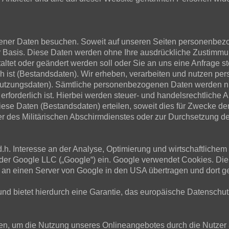
er Daten besuchen. Soweit auf unseren Seiten personenbezog
iger Basis. Diese Daten werden ohne Ihre ausdrückliche Zustimm
staltet oder geändert werden soll oder Sie an uns eine Anfrag
h ist (Bestandsdaten). Wir erheben, verarbeiten und nutzen per
tzungsdaten). Sämtliche personenbezogenen Daten werden nur
erforderlich ist. Hierbei werden steuer- und handelsrechtliche 
diese Daten (Bestandsdaten) erteilen, soweit dies für Zwecke de
des Militärischen Abschirmdienstes oder zur Durchsetzung der 
d.h. Interesse an der Analyse, Optimierung und wirtschaftliche
t der Google LLC („Google“) ein. Google verwendet Cookies. Di
 an einen Server von Google in den USA übertragen und dort ge
und bietet hierdurch eine Garantie, das europäische Datenschut
en, um die Nutzung unseres Onlineangebotes durch die Nutzer a