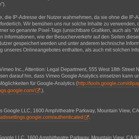
”).
alte, die IP-Adresse der Nutzer wahrnehmen, da sie ohne die IP-
erforderlich. Wir bemühen uns nur solche Inhalte zu verwenden, 
erner so genannte Pixel-Tags (unsichtbare Grafiken, auch als "W
n Informationen, wie der Besucherverkehr auf den Seiten die
 Nutzer gespeichert werden und unter anderem technische Info
g unseres Onlineangebotes enthalten, als auch mit solchen In
 Vimeo Inc., Attention: Legal Department, 555 West 18th Stree
isen darauf hin, dass Vimeo Google Analytics einsetzen kann u
Möglichkeiten für Google-Analytics (
http://tools.google.com/dlp
ings.google.com/
.).
ers Google LLC, 1600 Amphitheatre Parkway, Mountain View, CA
//adssettings.google.com/authenticated
.
s Google LLC, 1600 Amphitheatre Parkway, Mountain View, CA 9