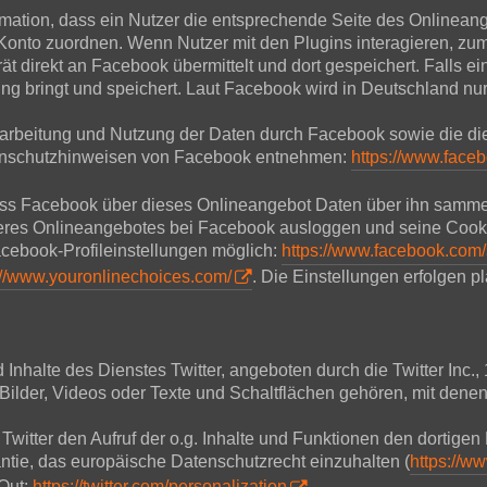
mation, dass ein Nutzer die entsprechende Seite des Onlineang
nto zuordnen. Wenn Nutzer mit den Plugins interagieren, zum 
 direkt an Facebook übermittelt und dort gespeichert. Falls ein
ng bringt und speichert. Laut Facebook wird in Deutschland nu
rbeitung und Nutzung der Daten durch Facebook sowie die di
atenschutzhinweisen von Facebook entnehmen:
https://www.face
ass Facebook über dieses Onlineangebot Daten über ihn samme
nseres Onlineangebotes bei Facebook ausloggen und seine Cook
cebook-Profileinstellungen möglich:
https://www.facebook.com/
://www.youronlinechoices.com/
. Die Einstellungen erfolgen p
halte des Dienstes Twitter, angeboten durch die Twitter Inc.,
ilder, Videos oder Texte und Schaltflächen gehören, mit denen
 Twitter den Aufruf der o.g. Inhalte und Funktionen den dortigen 
antie, das europäische Datenschutzrecht einzuhalten (
https://ww
-Out:
https://twitter.com/personalization
.