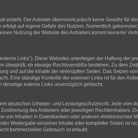
t erstellt. Der Anbieter übernimmt jedoch keine Gewähr für die R
ite erfolgt auf eigene Gefahr des Nutzers. Namentlich gekennze
 reinen Nutzung der Website des Anbieters kommt keinerlei Ver
xterne Links"). Diese Websites unterliegen der Haftung der jewe
in überprüft, ob etwaige Rechtsverstöße bestehen. Zu dem Zeit
ltung und auf die Inhalte der verknüpften Seiten. Das Setzen von
cht. Eine ständige Kontrolle der externen Links ist für den Anb
derartige externe Links unverzüglich gelöscht.
en dem deutschen Urheber- und Leistungsschutzrecht. Jede vom d
 Zustimmung des Anbieters oder jeweiligen Rechteinhabers. Dies
e von Inhalten in Datenbanken oder anderen elektronischen Me
der Weitergabe einzelner Inhalte oder kompletter Seiten ist nich
icht kommerziellen Gebrauch ist erlaubt.