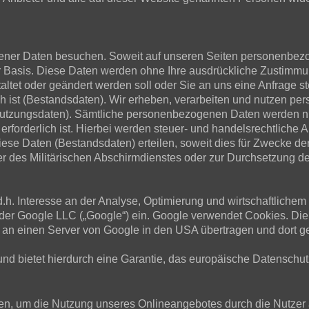
er Daten besuchen. Soweit auf unseren Seiten personenbezog
iger Basis. Diese Daten werden ohne Ihre ausdrückliche Zustimm
staltet oder geändert werden soll oder Sie an uns eine Anfrag
h ist (Bestandsdaten). Wir erheben, verarbeiten und nutzen per
tzungsdaten). Sämtliche personenbezogenen Daten werden nur
erforderlich ist. Hierbei werden steuer- und handelsrechtliche 
diese Daten (Bestandsdaten) erteilen, soweit dies für Zwecke de
des Militärischen Abschirmdienstes oder zur Durchsetzung der 
d.h. Interesse an der Analyse, Optimierung und wirtschaftliche
t der Google LLC („Google“) ein. Google verwendet Cookies. Di
 an einen Server von Google in den USA übertragen und dort ge
und bietet hierdurch eine Garantie, das europäische Datenschut
en, um die Nutzung unseres Onlineangebotes durch die Nutzer a