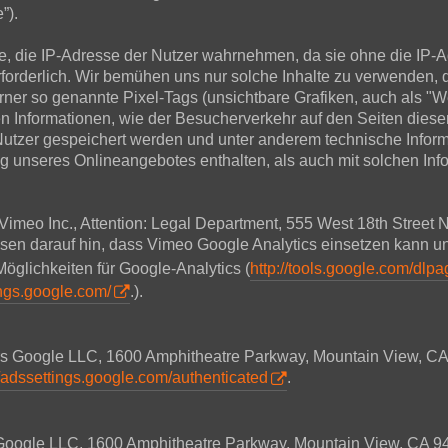
”).
alte, die IP-Adresse der Nutzer wahrnehmen, da sie ohne die IP-
erforderlich. Wir bemühen uns nur solche Inhalte zu verwenden, 
erner so genannte Pixel-Tags (unsichtbare Grafiken, auch als "W
n Informationen, wie der Besucherverkehr auf den Seiten die
 Nutzer gespeichert werden und unter anderem technische Info
g unseres Onlineangebotes enthalten, als auch mit solchen In
 Vimeo Inc., Attention: Legal Department, 555 West 18th Stree
isen darauf hin, dass Vimeo Google Analytics einsetzen kann u
Möglichkeiten für Google-Analytics (
http://tools.google.com/dlp
ings.google.com/
.).
ers Google LLC, 1600 Amphitheatre Parkway, Mountain View, CA
//adssettings.google.com/authenticated
.
s Google LLC, 1600 Amphitheatre Parkway, Mountain View, CA 9