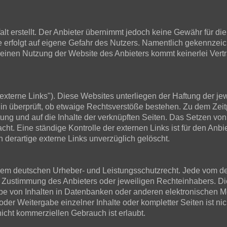
t erstellt. Der Anbieter übernimmt jedoch keine Gewähr für die R
ite erfolgt auf eigene Gefahr des Nutzers. Namentlich gekennze
 reinen Nutzung der Website des Anbieters kommt keinerlei Ver
xterne Links"). Diese Websites unterliegen der Haftung der jewe
in überprüft, ob etwaige Rechtsverstöße bestehen. Zu dem Zeit
ltung und auf die Inhalte der verknüpften Seiten. Das Setzen von
cht. Eine ständige Kontrolle der externen Links ist für den Anb
derartige externe Links unverzüglich gelöscht.
en dem deutschen Urheber- und Leistungsschutzrecht. Jede vom d
 Zustimmung des Anbieters oder jeweiligen Rechteinhabers. Dies
e von Inhalten in Datenbanken oder anderen elektronischen Me
der Weitergabe einzelner Inhalte oder kompletter Seiten ist nich
icht kommerziellen Gebrauch ist erlaubt.