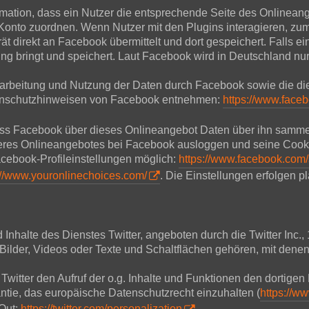
mation, dass ein Nutzer die entsprechende Seite des Onlineang
nto zuordnen. Wenn Nutzer mit den Plugins interagieren, zum 
 direkt an Facebook übermittelt und dort gespeichert. Falls ein
ng bringt und speichert. Laut Facebook wird in Deutschland nu
rbeitung und Nutzung der Daten durch Facebook sowie die di
atenschutzhinweisen von Facebook entnehmen:
https://www.face
ass Facebook über dieses Onlineangebot Daten über ihn samme
nseres Onlineangebotes bei Facebook ausloggen und seine Cook
cebook-Profileinstellungen möglich:
https://www.facebook.com/
://www.youronlinechoices.com/
. Die Einstellungen erfolgen p
halte des Dienstes Twitter, angeboten durch die Twitter Inc.,
ilder, Videos oder Texte und Schaltflächen gehören, mit denen
 Twitter den Aufruf der o.g. Inhalte und Funktionen den dortigen 
antie, das europäische Datenschutzrecht einzuhalten (
https://ww
-Out:
https://twitter.com/personalization
.