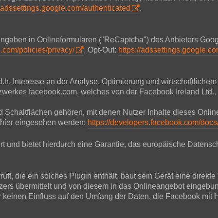
//adssettings.google.com/authenticated
.
 Eingaben in Onlineformularen ("ReCaptcha") des Anbieters Go
.com/policies/privacy/
, Opt-Out:
https://adssettings.google.c
d.h. Interesse an der Analyse, Optimierung und wirtschaftliche
Netzwerkes facebook.com, welches von der Facebook Ireland Ltd.
und Schaltflächen gehören, mit denen Nutzer Inhalte dieses Onl
 hier eingesehen werden:
https://developers.facebook.com/docs
t und bietet hierdurch eine Garantie, das europäische Datensch
ft, die ein solches Plugin enthält, baut sein Gerät eine direkt
tzers übermittelt und von diesem in das Onlineangebot eingebu
r keinen Einfluss auf den Umfang der Daten, die Facebook mit Hi