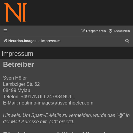
Registrieren
Anmelden
S
Neutrino-Images
Impressum
u
Impressum
c
Betreiber
h
e
Sven Höfer
Lambziger Str. 62
08499 Mylau
Telefon: +4917NULL247884NULL
E-Mail: neutrino-images(at)svenhoefer.com
Hinweis: Um Spam-E-Mails zu vermeiden, wurde das "@" in
der Mail-Adresse mit "(at)" ersetzt.