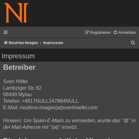
Registrieren
Anmelden
S
Neutrino-Images
Impressum
u
Impressum
c
Betreiber
h
e
Sven Höfer
Lambziger Str. 62
08499 Mylau
Telefon: +4917NULL247884NULL
E-Mail: neutrino-images(at)svenhoefer.com
Hinweis: Um Spam-E-Mails zu vermeiden, wurde das "@" in
der Mail-Adresse mit "(at)" ersetzt.