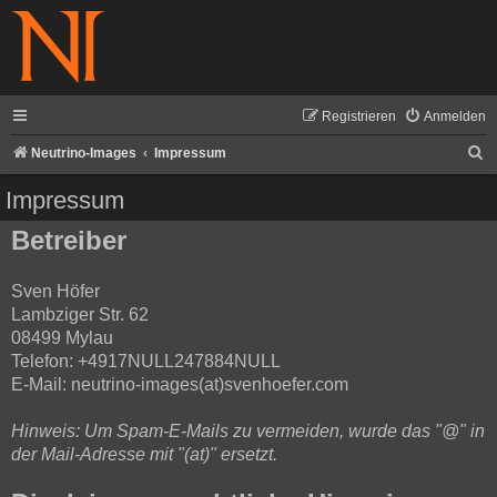
Registrieren
Anmelden
S
Neutrino-Images
Impressum
u
Impressum
c
Betreiber
h
e
Sven Höfer
Lambziger Str. 62
08499 Mylau
Telefon: +4917NULL247884NULL
E-Mail: neutrino-images(at)svenhoefer.com
Hinweis: Um Spam-E-Mails zu vermeiden, wurde das "@" in
der Mail-Adresse mit "(at)" ersetzt.