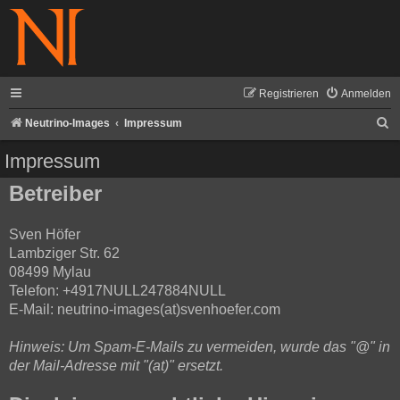
Registrieren
Anmelden
S
Neutrino-Images
Impressum
u
Impressum
c
Betreiber
h
e
Sven Höfer
Lambziger Str. 62
08499 Mylau
Telefon: +4917NULL247884NULL
E-Mail: neutrino-images(at)svenhoefer.com
Hinweis: Um Spam-E-Mails zu vermeiden, wurde das "@" in
der Mail-Adresse mit "(at)" ersetzt.