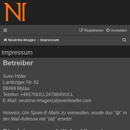
Registrieren
Anmelden
S
Neutrino-Images
Impressum
u
Impressum
c
Betreiber
h
e
Sven Höfer
Lambziger Str. 62
08499 Mylau
Telefon: +4917NULL247884NULL
E-Mail: neutrino-images(at)svenhoefer.com
Hinweis: Um Spam-E-Mails zu vermeiden, wurde das "@" in
der Mail-Adresse mit "(at)" ersetzt.