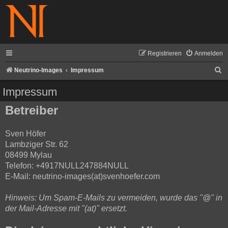
Registrieren
Anmelden
S
Neutrino-Images
Impressum
u
Impressum
c
Betreiber
h
e
Sven Höfer
Lambziger Str. 62
08499 Mylau
Telefon: +4917NULL247884NULL
E-Mail: neutrino-images(at)svenhoefer.com
Hinweis: Um Spam-E-Mails zu vermeiden, wurde das "@" in
der Mail-Adresse mit "(at)" ersetzt.