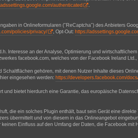
//adssettings.google.com/authenticated
.
 Eingaben in Onlineformularen ("ReCaptcha") des Anbieters Go
.com/policies/privacy/
, Opt-Out:
https://adssettings.google.c
d.h. Interesse an der Analyse, Optimierung und wirtschaftliche
Netzwerkes facebook.com, welches von der Facebook Ireland Ltd.
und Schaltflächen gehören, mit denen Nutzer Inhalte dieses Onl
 hier eingesehen werden:
https://developers.facebook.com/docs
t und bietet hierdurch eine Garantie, das europäische Datensch
ft, die ein solches Plugin enthält, baut sein Gerät eine direkt
tzers übermittelt und von diesem in das Onlineangebot eingebu
r keinen Einfluss auf den Umfang der Daten, die Facebook mit Hi