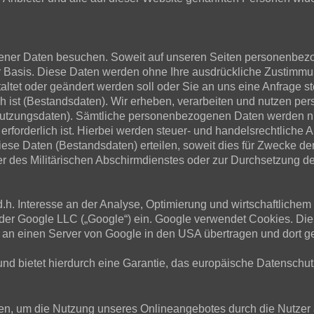
er Daten besuchen. Soweit auf unseren Seiten personenbezog
iger Basis. Diese Daten werden ohne Ihre ausdrückliche Zustimm
staltet oder geändert werden soll oder Sie an uns eine Anfrag
h ist (Bestandsdaten). Wir erheben, verarbeiten und nutzen per
tzungsdaten). Sämtliche personenbezogenen Daten werden nur
erforderlich ist. Hierbei werden steuer- und handelsrechtliche 
diese Daten (Bestandsdaten) erteilen, soweit dies für Zwecke de
des Militärischen Abschirmdienstes oder zur Durchsetzung der 
d.h. Interesse an der Analyse, Optimierung und wirtschaftliche
t der Google LLC („Google“) ein. Google verwendet Cookies. Di
 an einen Server von Google in den USA übertragen und dort ge
und bietet hierdurch eine Garantie, das europäische Datenschut
en, um die Nutzung unseres Onlineangebotes durch die Nutzer a