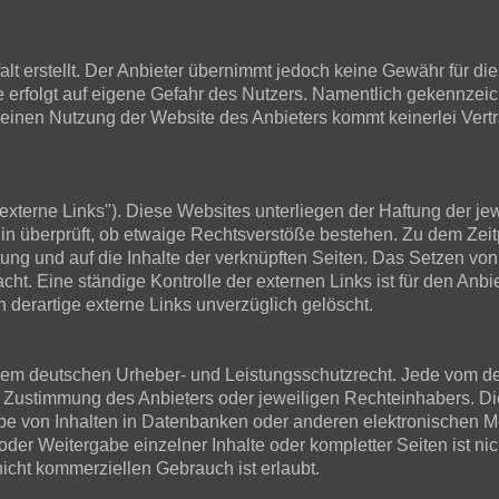
t erstellt. Der Anbieter übernimmt jedoch keine Gewähr für die R
ite erfolgt auf eigene Gefahr des Nutzers. Namentlich gekennze
 reinen Nutzung der Website des Anbieters kommt keinerlei Ver
xterne Links"). Diese Websites unterliegen der Haftung der jewe
in überprüft, ob etwaige Rechtsverstöße bestehen. Zu dem Zeit
ltung und auf die Inhalte der verknüpften Seiten. Das Setzen von
cht. Eine ständige Kontrolle der externen Links ist für den Anb
derartige externe Links unverzüglich gelöscht.
en dem deutschen Urheber- und Leistungsschutzrecht. Jede vom d
 Zustimmung des Anbieters oder jeweiligen Rechteinhabers. Dies
e von Inhalten in Datenbanken oder anderen elektronischen Me
der Weitergabe einzelner Inhalte oder kompletter Seiten ist nich
icht kommerziellen Gebrauch ist erlaubt.