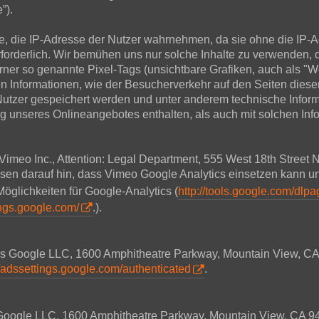
”).
alte, die IP-Adresse der Nutzer wahrnehmen, da sie ohne die IP-
erforderlich. Wir bemühen uns nur solche Inhalte zu verwenden, 
erner so genannte Pixel-Tags (unsichtbare Grafiken, auch als "W
n Informationen, wie der Besucherverkehr auf den Seiten die
 Nutzer gespeichert werden und unter anderem technische Info
g unseres Onlineangebotes enthalten, als auch mit solchen In
 Vimeo Inc., Attention: Legal Department, 555 West 18th Stree
isen darauf hin, dass Vimeo Google Analytics einsetzen kann u
Möglichkeiten für Google-Analytics (
http://tools.google.com/dlp
ings.google.com/
.).
ers Google LLC, 1600 Amphitheatre Parkway, Mountain View, CA
//adssettings.google.com/authenticated
.
s Google LLC, 1600 Amphitheatre Parkway, Mountain View, CA 9