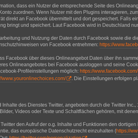
mation, dass ein Nutzer die entsprechende Seite des Onlineang
nto zuordnen. Wenn Nutzer mit den Plugins interagieren, zum 
 direkt an Facebook übermittelt und dort gespeichert. Falls ein
ng bringt und speichert. Laut Facebook wird in Deutschland nu
rbeitung und Nutzung der Daten durch Facebook sowie die di
atenschutzhinweisen von Facebook entnehmen:
https://www.face
ass Facebook über dieses Onlineangebot Daten über ihn samme
nseres Onlineangebotes bei Facebook ausloggen und seine Cook
cebook-Profileinstellungen möglich:
https://www.facebook.com/
://www.youronlinechoices.com/
. Die Einstellungen erfolgen p
halte des Dienstes Twitter, angeboten durch die Twitter Inc.,
ilder, Videos oder Texte und Schaltflächen gehören, mit denen
 Twitter den Aufruf der o.g. Inhalte und Funktionen den dortigen 
antie, das europäische Datenschutzrecht einzuhalten (
https://ww
-Out:
https://twitter.com/personalization
.