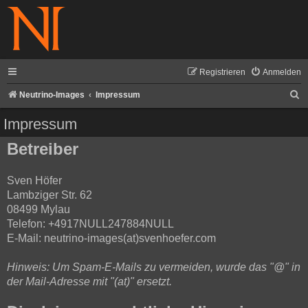
Registrieren
Anmelden
S
Neutrino-Images
Impressum
u
Impressum
c
Betreiber
h
e
Sven Höfer
Lambziger Str. 62
08499 Mylau
Telefon: +4917NULL247884NULL
E-Mail: neutrino-images(at)svenhoefer.com
Hinweis: Um Spam-E-Mails zu vermeiden, wurde das "@" in
der Mail-Adresse mit "(at)" ersetzt.