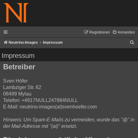
Registrieren
Anmelden
S
Neutrino-Images
Impressum
u
Impressum
c
Betreiber
h
e
Sven Höfer
Lambziger Str. 62
08499 Mylau
Telefon: +4917NULL247884NULL
E-Mail: neutrino-images(at)svenhoefer.com
Hinweis: Um Spam-E-Mails zu vermeiden, wurde das "@" in
der Mail-Adresse mit "(at)" ersetzt.